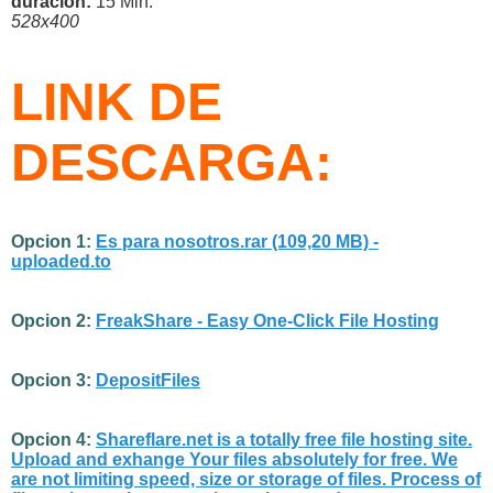
duracion:
15 Min.
528x400
LINK DE
DESCARGA:
Opcion 1:
Es para nosotros.rar (109,20 MB) -
uploaded.to
Opcion 2:
FreakShare - Easy One-Click File Hosting
Opcion 3:
DepositFiles
Opcion 4:
Shareflare.net is a totally free file hosting site.
Upload and exhange Your files absolutely for free. We
are not limiting speed, size or storage of files. Process of