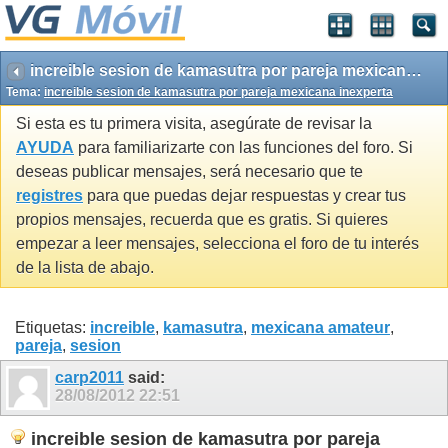
increible sesion de kamasutra por pareja mexicana inexperta
Tema:
increible sesion de kamasutra por pareja mexicana inexperta
Si esta es tu primera visita, asegúrate de revisar la
AYUDA
para familiarizarte con las funciones del foro. Si
deseas publicar mensajes, será necesario que te
registres
para que puedas dejar respuestas y crear tus
propios mensajes, recuerda que es gratis. Si quieres
empezar a leer mensajes, selecciona el foro de tu interés
de la lista de abajo.
Etiquetas:
increible
,
kamasutra
,
mexicana amateur
,
pareja
,
sesion
carp2011
said:
28/08/2012
22:51
increible sesion de kamasutra por pareja