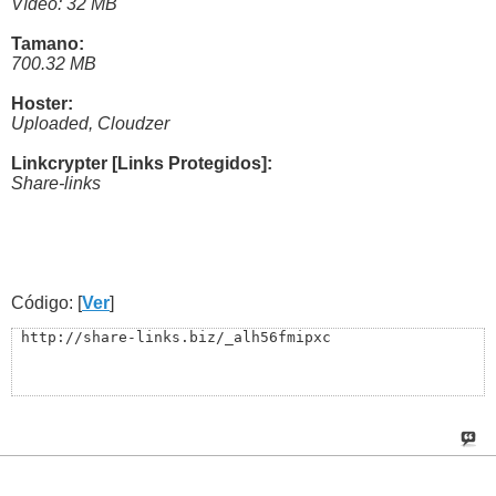
Vídeo: 32 MB
Tamano:
700.32 MB
Hoster:
Uploaded, Cloudzer
Linkcrypter [Links Protegidos]:
Share-links
Código: [
Ver
]
 http://share-links.biz/_alh56fmipxc