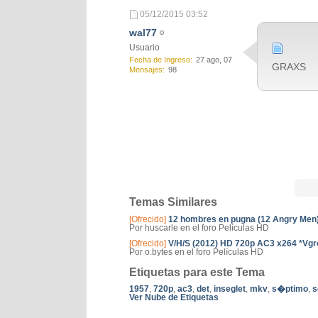
05/12/2015
03:52
wal77
Usuario
Fecha de Ingreso
27 ago, 07
GRAXS
Mensajes
98
Temas Similares
[Ofrecido]
12 hombres en pugna (12 Angry Men
Por huscarle en el foro Películas HD
[Ofrecido]
V/H/S (2012) HD 720p AC3 x264 *Vg
Por o.bytes en el foro Películas HD
Etiquetas para este Tema
1957
,
720p
,
ac3
,
det
,
inseglet
,
mkv
,
s�ptimo
,
s
Ver Nube de Etiquetas