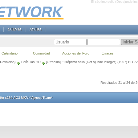
El séptimo sello (Det sjunde 
CUENTA
AYUDA
Calendario
Comunidad
Acciones del Foro
Enlaces
Definición)
Películas HD
[Ofrecido] El séptimo sello (Det sjunde inseglet) (1957) H
Resultados 21 al 24 de 2
 720p x264 AC3 MKV *VgroupTeam*