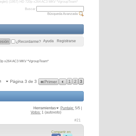
inseglet) (1957) HD 720p x264 AC3 MKV *VgroupTeam*
Buscar
Búsqueda Avanzada
Ayuda
Registrarse
¿Recordarme?
D 720p x264 AC3 MKV *VgroupTeam*
Página 3 de 3
1
2
3
Primer
4
Herramientas
Puntaje:
5
/5 |
Votos:
1
(autovoto)
#21
Compartir en: