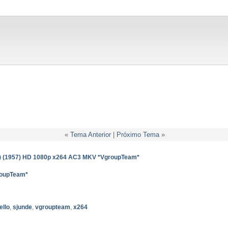
«
Tema Anterior
|
Próximo Tema
»
) (1957) HD 1080p x264 AC3 MKV *VgroupTeam*
roupTeam*
ello
,
sjunde
,
vgroupteam
,
x264