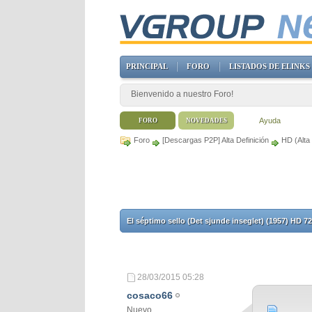
PRINCIPAL
FORO
LISTADOS DE ELINKS
Bienvenido a nuestro Foro!
Ayuda
FORO
NOVEDADES
Foro
[Descargas P2P] Alta Definición
HD (Alta 
El séptimo sello (Det sjunde inseglet) (1957) HD
28/03/2015
05:28
cosaco66
Nuevo