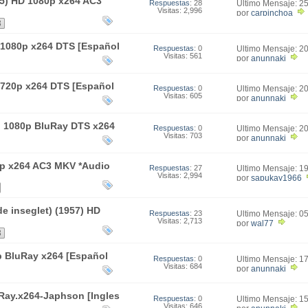
985) HD 1080p x264 AC3
Respuestas
: 28
Último Mensaje: 2
Visitas: 2,996
21:34
por
carpinchoa
3
 1080p x264 DTS [Español
Respuestas
: 0
Último Mensaje: 2
Visitas: 561
21:23
por
anunnaki
 720p x264 DTS [Español
Respuestas
: 0
Último Mensaje: 2
Visitas: 605
21:18
por
anunnaki
) 1080p BluRay DTS x264
Respuestas
: 0
Último Mensaje: 2
Visitas: 703
21:13
por
anunnaki
0p x264 AC3 MKV *Audio
Respuestas
: 27
Último Mensaje: 1
Visitas: 2,994
00:45
por
sapukay1966
de inseglet) (1957) HD
Respuestas
: 23
Último Mensaje: 0
Visitas: 2,713
03:52
por
wal77
3
p BluRay x264 [Español
Respuestas
: 0
Último Mensaje: 1
Visitas: 684
00:56
por
anunnaki
Ray.x264-Japhson [Ingles
Respuestas
: 0
Último Mensaje: 1
Visitas: 646
22:55