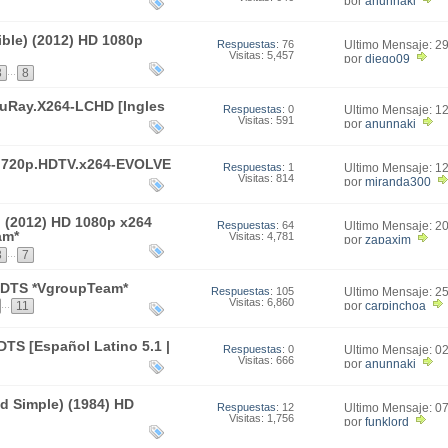
por
anunnaki
ble) (2012) HD 1080p
Respuestas
: 76
Último Mensaje: 2
Visitas: 5,457
23:11
por
diego09
...
3
8
uRay.X264-LCHD [Ingles
Respuestas
: 0
Último Mensaje: 1
Visitas: 591
12:15
por
anunnaki
.720p.HDTV.x264-EVOLVE
Respuestas
: 1
Último Mensaje: 1
Visitas: 814
02:27
por
miranda300
) (2012) HD 1080p x264
Respuestas
: 64
Último Mensaje: 2
am*
Visitas: 4,781
09:31
por
zapaxim
...
3
7
4 DTS *VgroupTeam*
Respuestas
: 105
Último Mensaje: 2
Visitas: 6,860
21:36
...
por
carpinchoa
11
DTS [Español Latino 5.1 |
Respuestas
: 0
Último Mensaje: 0
Visitas: 666
03:46
por
anunnaki
d Simple) (1984) HD
Respuestas
: 12
Último Mensaje: 0
Visitas: 1,756
18:21
por
funklord