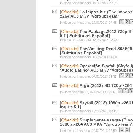
Iniciado por
anunnaki
, 15/02/2013 22:55
[Ofrecido]
Lo imposible (The Impossi
x264 AC3 MKV *VgroupTeam*
1
2
Iniciado por
huscarle
, 12/02/2013 14:43
[Ofrecido]
The.Package.2012.720p.Bl
5.1 | Subtítulos Español]
Iniciado por
anunnaki
, 12/02/2013 12:15
[Ofrecido]
The.Walking.Dead.S03E09
[Subtítulos Español]
Iniciado por
anunnaki
, 11/02/2013 14:00
[Ofrecido]
Operación Skyfall (Skyfall
*Audio Latino* AC3 MKV *VgroupTe
1
2
Iniciado por
huscarle
, 07/02/2013 13:37
[Ofrecido]
Argo (2012) HD 720p x26
1
2
3
Iniciado por
punk77
, 02/02/2013 16:06
[Ofrecido]
Skyfall (2012) 1080p x264 
Ingles 5.1]
Iniciado por
anunnaki
, 02/02/2013 03:46
[Ofrecido]
Simplemente sangre (Bloo
1080p x264 AC3 MKV *VgroupTeam*
1
2
Iniciado por
huscarle
, 22/01/2013 12:50