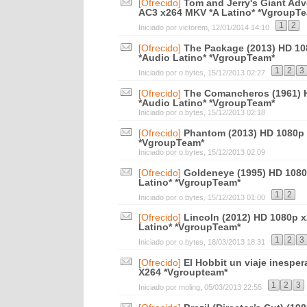
[Ofrecido]
Tom and Jerry's Giant Adv
AC3 x264 MKV *A Latino* *VgroupT
1
2
Iniciado por
victorem
, 12/01/2014 14:10
[Ofrecido]
The Package (2013) HD 1
*Audio Latino* *VgroupTeam*
1
2
3
Iniciado por
o.bytes
, 15/12/2013 02:27
[Ofrecido]
The Comancheros (1961) 
*Audio Latino* *VgroupTeam*
Iniciado por
o.bytes
, 15/12/2013 02:18
[Ofrecido]
Phantom (2013) HD 1080p 
*VgroupTeam*
Iniciado por
o.bytes
, 15/12/2013 02:09
[Ofrecido]
Goldeneye (1995) HD 108
Latino* *VgroupTeam*
1
2
Iniciado por
o.bytes
, 15/12/2013 01:00
[Ofrecido]
Lincoln (2012) HD 1080p 
Latino* *VgroupTeam*
1
2
3
Iniciado por
o.bytes
, 18/03/2013 18:31
[Ofrecido]
El Hobbit un viaje inespe
X264 *Vgroupteam*
.
1
2
3
Iniciado por
moling
, 05/03/2013 22:55