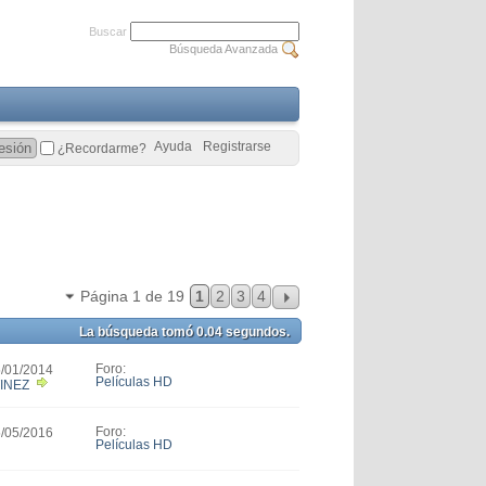
Buscar
Búsqueda Avanzada
Ayuda
Registrarse
¿Recordarme?
Página 1 de 19
1
2
3
4
La búsqueda tomó
0.04
segundos.
Foro:
5/01/2014
Películas HD
INEZ
Foro:
5/05/2016
Películas HD