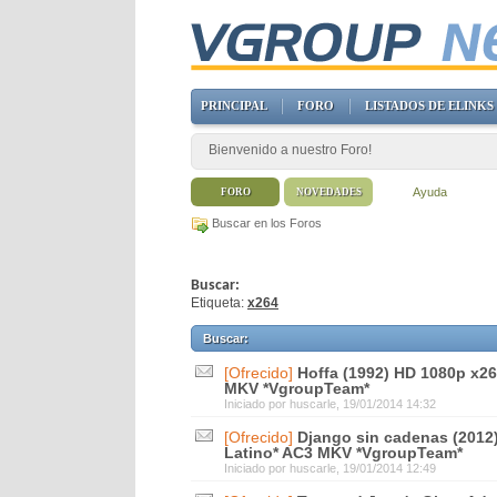
PRINCIPAL
FORO
LISTADOS DE ELINKS
Bienvenido a nuestro Foro!
Ayuda
FORO
NOVEDADES
Buscar en los Foros
Buscar:
Etiqueta:
x264
Buscar
:
[Ofrecido]
Hoffa (1992) HD 1080p x26
MKV *VgroupTeam*
Iniciado por
huscarle
, 19/01/2014 14:32
[Ofrecido]
Django sin cadenas (2012
Latino* AC3 MKV *VgroupTeam*
Iniciado por
huscarle
, 19/01/2014 12:49