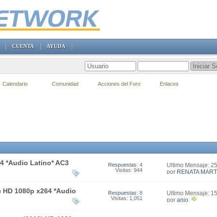
CUENTA
AYUDA
Calendario
Comunidad
Acciones del Foro
Enlaces
4 *Audio Latino* AC3
Respuestas
: 4
Último Mensaje: 2
Visitas: 944
22:39
por
RENATA MART
) HD 1080p x264 *Audio
Respuestas
: 8
Último Mensaje: 1
Visitas: 1,051
15:03
por
anjo