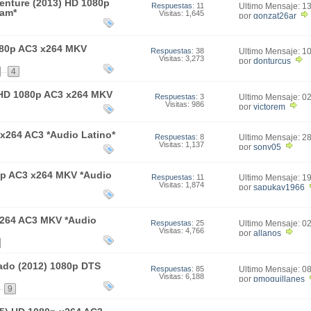
enture (2013) HD 1080p
Respuestas
: 11
Último Mensaje: 1
eam*
Visitas: 1,645
02:36
por
gonzat26ar
080p AC3 x264 MKV
Respuestas
: 38
Último Mensaje: 1
Visitas: 3,273
00:07
por
donturcus
...
4
HD 1080p AC3 x264 MKV
Respuestas
: 3
Último Mensaje: 0
Visitas: 986
16:40
por
victorem
x264 AC3 *Audio Latino*
Respuestas
: 8
Último Mensaje: 2
Visitas: 1,137
12:19
por
sony05
0p AC3 x264 MKV *Audio
Respuestas
: 11
Último Mensaje: 1
Visitas: 1,874
00:44
por
sapukay1966
x264 AC3 MKV *Audio
Respuestas
: 25
Último Mensaje: 0
Visitas: 4,766
20:52
por
allanos
rado (2012) 1080p DTS
Respuestas
: 85
Último Mensaje: 0
Visitas: 6,188
08:41
por
pmoguillanes
..
9