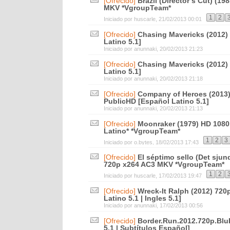
[Ofrecido]
Brazil (Director’s Cut) (1
MKV *VgroupTeam*
1
2
Iniciado por
huscarle
, 21/02/2013 00:01
[Ofrecido]
Chasing Mavericks (2012)
Latino 5.1]
Iniciado por
anunnaki
, 20/02/2013 21:23
[Ofrecido]
Chasing Mavericks (2012)
Latino 5.1]
Iniciado por
anunnaki
, 20/02/2013 21:18
[Ofrecido]
Company of Heroes (2013
PublicHD [Español Latino 5.1]
Iniciado por
anunnaki
, 20/02/2013 21:13
[Ofrecido]
Moonraker (1979) HD 108
Latino* *VgroupTeam*
1
2
3
Iniciado por
o.bytes
, 18/02/2013 17:43
[Ofrecido]
El séptimo sello (Det sjun
720p x264 AC3 MKV *VgroupTeam*
1
2
Iniciado por
huscarle
, 17/02/2013 19:47
[Ofrecido]
Wreck-It Ralph (2012) 720
Latino 5.1 | Ingles 5.1]
Iniciado por
anunnaki
, 17/02/2013 00:56
[Ofrecido]
Border.Run.2012.720p.Blu
5.1 | Subtítulos Español]