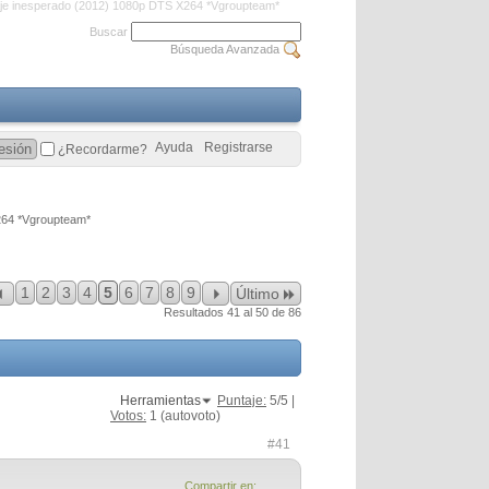
iaje inesperado (2012) 1080p DTS X264 *Vgroupteam*
Buscar
Búsqueda Avanzada
Ayuda
Registrarse
¿Recordarme?
X264 *Vgroupteam*
1
2
3
4
5
6
7
8
9
Último
Resultados 41 al 50 de 86
Herramientas
Puntaje:
5
/5 |
Votos:
1
(autovoto)
#41
Compartir en: