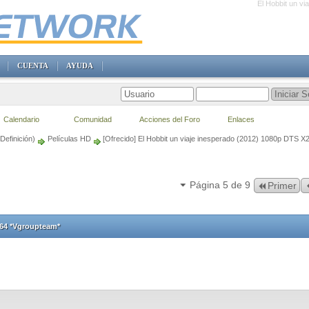
El Hobbit un v
CUENTA
AYUDA
Calendario
Comunidad
Acciones del Foro
Enlaces
Definición)
Películas HD
[Ofrecido] El Hobbit un viaje inesperado (2012) 1080p DTS 
Página 5 de 9
Primer
264 *Vgroupteam*