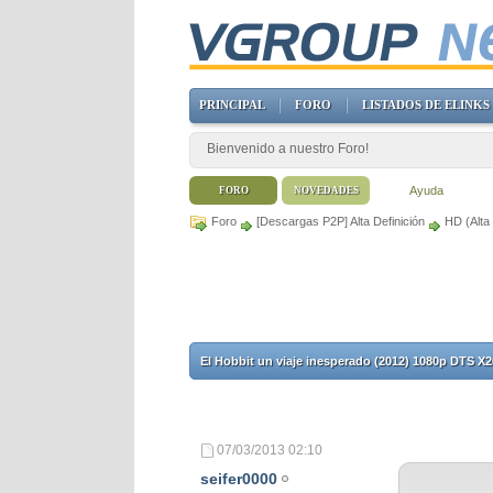
PRINCIPAL
FORO
LISTADOS DE ELINKS
Bienvenido a nuestro Foro!
Ayuda
FORO
NOVEDADES
Foro
[Descargas P2P] Alta Definición
HD (Alta 
El Hobbit un viaje inesperado (2012) 1080p DTS X
07/03/2013
02:10
seifer0000