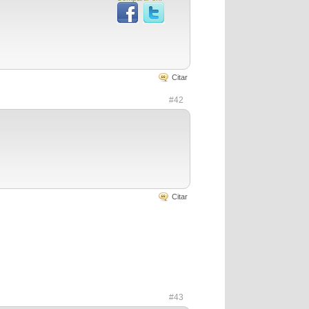
Citar
#42
Citar
#43