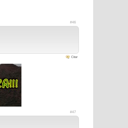
#46
Citar
#47