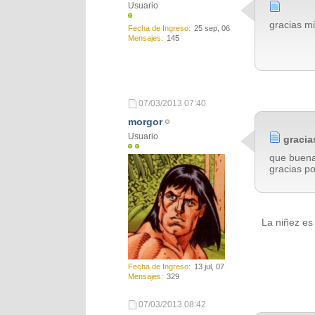
Usuario
gracias mi
Fecha de Ingreso
25 sep, 06
Mensajes
145
07/03/2013
07:40
morgor
Usuario
gracia
que buena
gracias po
La niñez es
Fecha de Ingreso
13 jul, 07
Mensajes
329
07/03/2013
08:42