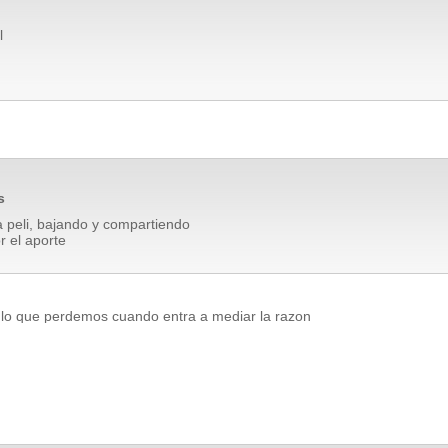
l
s
 peli, bajando y compartiendo
r el aporte
 lo que perdemos cuando entra a mediar la razon