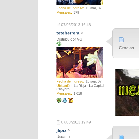
Fecha de Ingreso
13 mar, 07
Mensajes
379
07/03/2013
16:48
teteherrera
Distribuidor VG
Gracias
Fecha de Ingreso
15 sep, 07
Ubicación
La Rioja - La Capital
Chayera
Mensajes
1,018
07/03/2013
19:49
jlipiz
Usuario