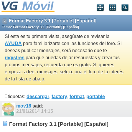
Format Factory 3.1 [Portable] [Español]
Tema:
Format Factory 3.1 [Portable] [Español]
Si esta es tu primera visita, asegúrate de revisar la
AYUDA
para familiarizarte con las funciones del foro. Si
deseas publicar mensajes, será necesario que te
registres
para que puedas dejar respuestas y crear tus
propios mensajes, recuerda que es gratis. Si quieres
empezar a leer mensajes, selecciona el foro de tu interés
de la lista de abajo.
Etiquetas:
descargar
,
factory
,
format
,
portable
mov18
said:
21/01/2014
14:15
Format Factory 3.1 [Portable] [Español]