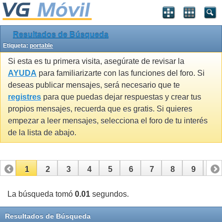
Resultados de Búsqueda
Etiqueta:
portable
Si esta es tu primera visita, asegúrate de revisar la
AYUDA
para familiarizarte con las funciones del foro. Si
deseas publicar mensajes, será necesario que te
registres
para que puedas dejar respuestas y crear tus
propios mensajes, recuerda que es gratis. Si quieres
empezar a leer mensajes, selecciona el foro de tu interés
de la lista de abajo.
1
2
3
4
5
6
7
8
9
10
11
12
13
La búsqueda tomó
0.01
segundos.
Resultados de Búsqueda