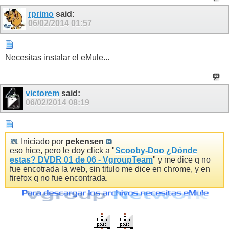
rprimo
said:
06/02/2014
01:57
Necesitas instalar el eMule...
victorem
said:
06/02/2014
08:19
Iniciado por
pekensen
eso hice, pero le doy click a "
Scooby-Doo ¿Dónde
estas? DVDR 01 de 06 - VgroupTeam
" y me dice q no
fue encotrada la web, sin titulo me dice en chrome, y en
firefox q no fue encontrada.