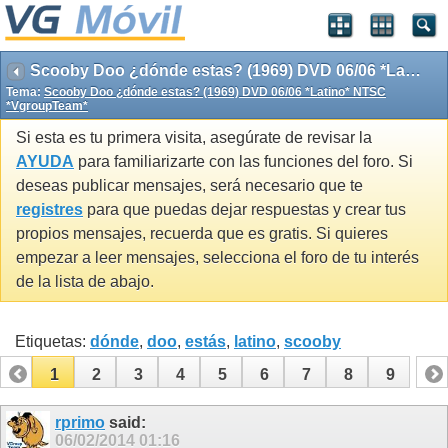
Scooby Doo ¿dónde estas? (1969) DVD 06/06 *Latino* NTSC *VgroupTeam*
Tema:
Scooby Doo ¿dónde estas? (1969) DVD 06/06 *Latino* NTSC
*VgroupTeam*
Si esta es tu primera visita, asegúrate de revisar la
AYUDA
para familiarizarte con las funciones del foro. Si
deseas publicar mensajes, será necesario que te
registres
para que puedas dejar respuestas y crear tus
propios mensajes, recuerda que es gratis. Si quieres
empezar a leer mensajes, selecciona el foro de tu interés
de la lista de abajo.
Etiquetas:
dónde
,
doo
,
estás
,
latino
,
scooby
1
2
3
4
5
6
7
8
9
rprimo
said:
06/02/2014
01:16