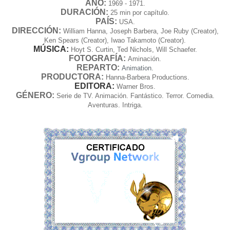
AÑO:
1969 - 1971.
DURACIÓN:
25 min por capítulo.
PAÍS:
USA.
DIRECCIÓN:
William Hanna, Joseph Barbera, Joe Ruby (Creator),
Ken Spears (Creator), Iwao Takamoto (Creator).
MÚSICA:
Hoyt S. Curtin, Ted Nichols, Will Schaefer.
FOTOGRAFÍA:
Aminación.
REPARTO:
Animation.
PRODUCTORA:
Hanna-Barbera Productions.
EDITORA:
Warner Bros.
GÉNERO:
Serie de TV. Animación. Fantástico. Terror. Comedia.
Aventuras. Intriga.