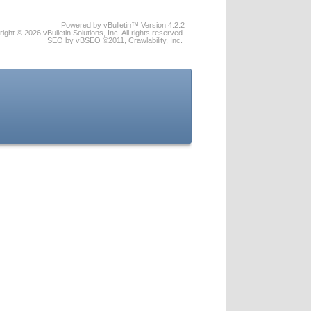
Powered by vBulletin™ Version 4.2.2
ight © 2026 vBulletin Solutions, Inc. All rights reserved.
SEO by vBSEO ©2011, Crawlability, Inc.