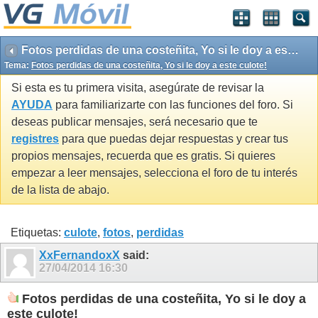
Fotos perdidas de una costeñita, Yo si le doy a este culote!
Tema:
Fotos perdidas de una costeñita, Yo si le doy a este culote!
Si esta es tu primera visita, asegúrate de revisar la
AYUDA
para familiarizarte con las funciones del foro. Si
deseas publicar mensajes, será necesario que te
registres
para que puedas dejar respuestas y crear tus
propios mensajes, recuerda que es gratis. Si quieres
empezar a leer mensajes, selecciona el foro de tu interés
de la lista de abajo.
Etiquetas:
culote
,
fotos
,
perdidas
XxFernandoxX
said:
27/04/2014
16:30
Fotos perdidas de una costeñita, Yo si le doy a
este culote!