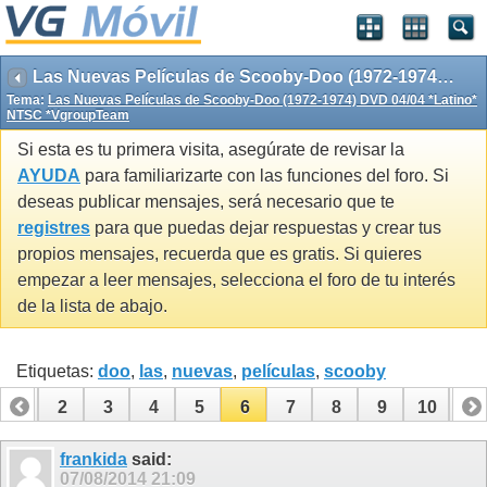
Las Nuevas Películas de Scooby-Doo (1972-1974) DVD 04/04 *Latino* NTSC *VgroupTeam
Tema:
Las Nuevas Películas de Scooby-Doo (1972-1974) DVD 04/04 *Latino*
NTSC *VgroupTeam
Si esta es tu primera visita, asegúrate de revisar la
AYUDA
para familiarizarte con las funciones del foro. Si
deseas publicar mensajes, será necesario que te
registres
para que puedas dejar respuestas y crear tus
propios mensajes, recuerda que es gratis. Si quieres
empezar a leer mensajes, selecciona el foro de tu interés
de la lista de abajo.
Etiquetas:
doo
,
las
,
nuevas
,
películas
,
scooby
1
2
3
4
5
6
7
8
9
10
11
12
13
14
15
16
17
18
frankida
said:
07/08/2014
21:09