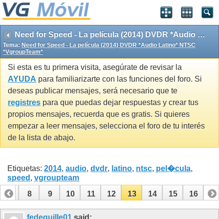
Need for Speed - La película (2014) DVDR *Audio Latino* NTSC *VgroupTeam*
Tema:
Need for Speed - La película (2014) DVDR *Audio Latino* NTSC
*VgroupTeam*
Si esta es tu primera visita, asegúrate de revisar la
AYUDA
para familiarizarte con las funciones del foro. Si
deseas publicar mensajes, será necesario que te
registres
para que puedas dejar respuestas y crear tus
propios mensajes, recuerda que es gratis. Si quieres
empezar a leer mensajes, selecciona el foro de tu interés
de la lista de abajo.
Etiquetas:
2014
,
audio
,
dvdr
,
latino
,
ntsc
,
pel�cula
,
speed
,
vgroupteam
7
8
9
10
11
12
13
14
15
16
fedeguille01
said: