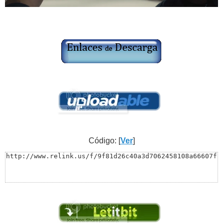
Código: [
Ver
]
http://www.relink.us/f/9f81d26c40a3d7062458108a66607f