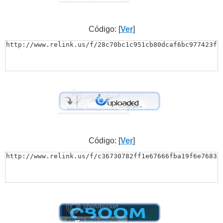
Código: [
Ver
]
http://www.relink.us/f/28c70bc1c951cb80dcaf6bc977423f
Código: [
Ver
]
http://www.relink.us/f/c36730782ff1e67666fba19f6e7683