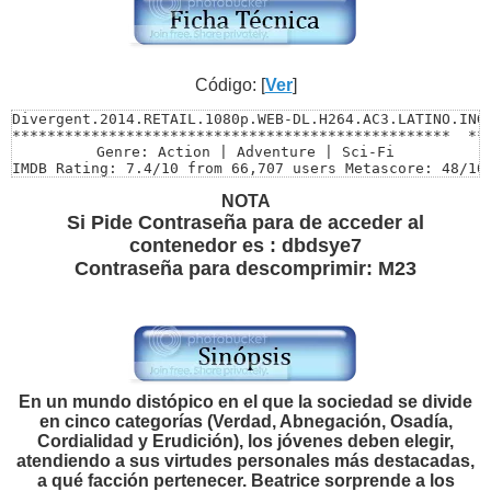
Código: [
Ver
]
Divergent.2014.RETAIL.1080p.WEB-DL.H264.AC3.LATINO.INGL
**************************************************  ***
Genre: Action | Adventure | Sci-Fi

IMDB Rating: 7.4/10 from 66,707 users Metascore: 48/100
Directed by: Neil Burger

NOTA
Starring: Shailene Woodley, Theo James, Kate Winslet

Size: 4.46 GB

Si Pide Contraseña para de acceder al
Video: MKV | 1912 x 792 | 3915 Kbps

contenedor es : dbdsye7
Audio: English | AC3 | 384 kbps

Contraseña para descomprimir: M23
Runtime: 2h 11m

**************************************************  ***
*********************AUDIOS***********************  ***
Audio 1.............: Español Latino 2.0 | 192 Kbps____
Audio 2.............: English | AC3 | 384 kbps  _______
**************************************************  ***
*****************SUBTITULOS*********************** ****
En un mundo distópico en el que la sociedad se divide
SUBTITULO 1 : INCORPORADOS AL VIDEO ESPAÑOL LATINO (Sel
en cinco categorías (Verdad, Abnegación, Osadía,
SUBTITULO 2 : ESPAÑOL LATINO
Cordialidad y Erudición), los jóvenes deben elegir,
atendiendo a sus virtudes personales más destacadas,
a qué facción pertenecer. Beatrice sorprende a los