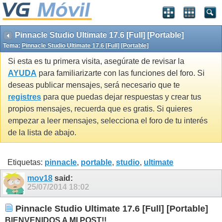
Pinnacle Studio Ultimate 17.6 [Full] [Portable]
Tema:
Pinnacle Studio Ultimate 17.6 [Full] [Portable]
Si esta es tu primera visita, asegúrate de revisar la
AYUDA
para familiarizarte con las funciones del foro. Si
deseas publicar mensajes, será necesario que te
registres
para que puedas dejar respuestas y crear tus
propios mensajes, recuerda que es gratis. Si quieres
empezar a leer mensajes, selecciona el foro de tu interés
de la lista de abajo.
Etiquetas:
pinnacle
,
portable
,
studio
,
ultimate
mov18
said:
25/07/2014
18:02
Pinnacle Studio Ultimate 17.6 [Full] [Portable]
BIENVENIDOS A MI POST!!