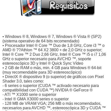
• Windows ® 8, Windows ® 7, Windows ® Vista ® (SP2)
(sistema operativo de 64 bits recomendado)
• Procesador Intel ® Core ™ Duo de 1,8 GHz, Core i3 ™ o
AMD ® ??Athlon ™ 64 X2 3800 + de 2,0 GHz o superior;
Intel ® Core ™ 2 Duo 2,66 GHz, Intel ® Core ™ i5 o i7 1,06
GHz o superior necesario para AVCHD ™, soporte
estereoscópico 3D y Intel ® Quick Sync Vídeo
• 2 GB de RAM o más, min. 4 GB para Windows ® 64-bit
(muy recomendable para 3D estereoscópico)
• DirectX ® dispositivo 9 (o superior) de gráficos con Pixel
Shader 3.0, tales como:
- 6 series o superior (CUDA ™ activado necesario para
compatibilidad con CUDA ™) NVIDIA ® GeForce ®
- ATI ™ X1000 serie o superior
- Intel ® GMA X3000 series o superior
- 128 MB de VRAM VGA; 256 MB o más recomendados,
necesarios para AVCHD ™, estereoscópica 3D y CUDA ™