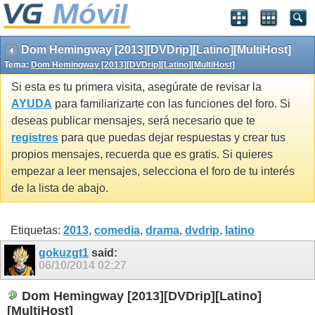
Dom Hemingway [2013][DVDrip][Latino][MultiHost]
Tema:
Dom Hemingway [2013][DVDrip][Latino][MultiHost]
Si esta es tu primera visita, asegúrate de revisar la
AYUDA
para familiarizarte con las funciones del foro. Si
deseas publicar mensajes, será necesario que te
registres
para que puedas dejar respuestas y crear tus
propios mensajes, recuerda que es gratis. Si quieres
empezar a leer mensajes, selecciona el foro de tu interés
de la lista de abajo.
Etiquetas:
2013
,
comedia
,
drama
,
dvdrip
,
latino
gokuzgt1
said:
06/10/2014
02:27
Dom Hemingway [2013][DVDrip][Latino]
[MultiHost]