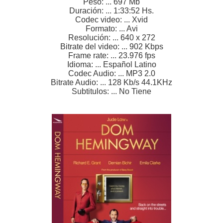
Peso: ... 697 Mb
Duración: ... 1:33:52 Hs.
Codec video: ... Xvid
Formato: ... Avi
Resolución: ... 640 x 272
Bitrate del video: ... 902 Kbps
Frame rate: ... 23.976 fps
Idioma: ... Español Latino
Codec Audio: ... MP3 2.0
Bitrate Audio: ... 128 Kb/s 44.1KHz
Subtitulos: ... No Tiene