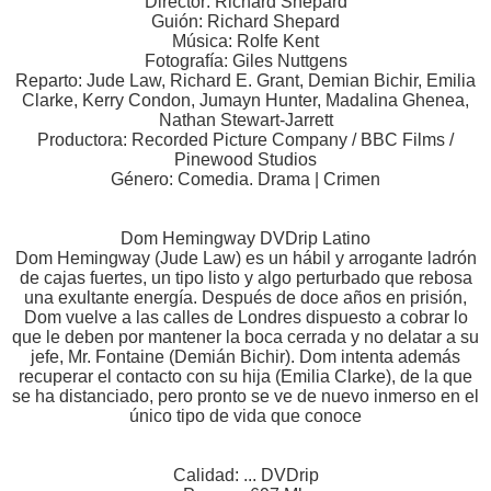
Director: Richard Shepard
Guión: Richard Shepard
Música: Rolfe Kent
Fotografía: Giles Nuttgens
Reparto: Jude Law, Richard E. Grant, Demian Bichir, Emilia
Clarke, Kerry Condon, Jumayn Hunter, Madalina Ghenea,
Nathan Stewart-Jarrett
Productora: Recorded Picture Company / BBC Films /
Pinewood Studios
Género: Comedia. Drama | Crimen
Dom Hemingway DVDrip Latino
Dom Hemingway (Jude Law) es un hábil y arrogante ladrón
de cajas fuertes, un tipo listo y algo perturbado que rebosa
una exultante energía. Después de doce años en prisión,
Dom vuelve a las calles de Londres dispuesto a cobrar lo
que le deben por mantener la boca cerrada y no delatar a su
jefe, Mr. Fontaine (Demián Bichir). Dom intenta además
recuperar el contacto con su hija (Emilia Clarke), de la que
se ha distanciado, pero pronto se ve de nuevo inmerso en el
único tipo de vida que conoce
Calidad: ... DVDrip