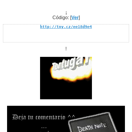
¡
Código: [
Ver
]
http://tny.cz/ee18d9e4
!