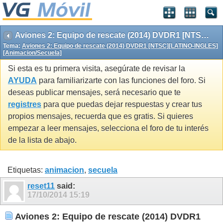
Aviones 2: Equipo de rescate (2014) DVDR1 [NTSC][LATINO-INGLES][Animacion/Secuela]
Tema:
Aviones 2: Equipo de rescate (2014) DVDR1 [NTSC][LATINO-INGLES]
[Animacion/Secuela]
Si esta es tu primera visita, asegúrate de revisar la
AYUDA
para familiarizarte con las funciones del foro. Si
deseas publicar mensajes, será necesario que te
registres
para que puedas dejar respuestas y crear tus
propios mensajes, recuerda que es gratis. Si quieres
empezar a leer mensajes, selecciona el foro de tu interés
de la lista de abajo.
Etiquetas:
animacion
,
secuela
reset11
said:
17/10/2014
15:19
Aviones 2: Equipo de rescate (2014) DVDR1