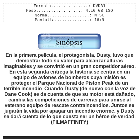
Formato...............: DVDR1

Peso..................: 4,10 GB ISO

Norma.................: NTSC

Pantalla..............: 16:9

Audios................: Ingles 5.1 / Español Latino 5.1
Subtítulos............: Español Latino

Menú..................: SI

Extras................: Si

Pass..................: M23
En la primera película, el protagonista, Dusty, tuvo que
demostrar todo su valor para alcanzar alturas
imaginables y se convirtió en un gran competidor aéreo.
En esta segunda entrega la historia se centra en un
equipo de aviones de bomberos cuya misión es
proteger el Parque Nacional de Piston Peak de un
terrible incendio. Cuando Dusty (de nuevo con la voz de
Dane Cook) se da cuenta de que su motor está dañado,
cambia las competiciones de carreras para unirse al
veterano equipo de rescate contraincendios. Juntos se
jugarán la vida por apagar un incendio enorme, y Dusty
se dará cuenta de lo que cuesta ser un héroe de verdad.
(FILMAFFINITY)