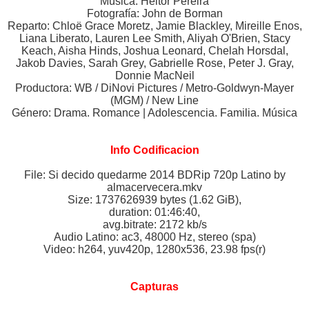
Música: Heitor Pereira
Fotografía: John de Borman
Reparto: Chloë Grace Moretz, Jamie Blackley, Mireille Enos,
Liana Liberato, Lauren Lee Smith, Aliyah O'Brien, Stacy
Keach, Aisha Hinds, Joshua Leonard, Chelah Horsdal,
Jakob Davies, Sarah Grey, Gabrielle Rose, Peter J. Gray,
Donnie MacNeil
Productora: WB / DiNovi Pictures / Metro-Goldwyn-Mayer
(MGM) / New Line
Género: Drama. Romance | Adolescencia. Familia. Música
Info Codificacion
File: Si decido quedarme 2014 BDRip 720p Latino by
almacervecera.mkv
Size: 1737626939 bytes (1.62 GiB),
duration: 01:46:40,
avg.bitrate: 2172 kb/s
Audio Latino: ac3, 48000 Hz, stereo (spa)
Video: h264, yuv420p, 1280x536, 23.98 fps(r)
Capturas