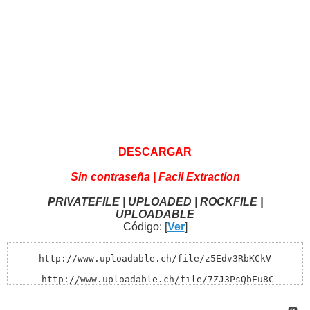
DESCARGAR
Sin contraseña | Facil Extraction
PRIVATEFILE | UPLOADED | ROCKFILE |
UPLOADABLE
Código: [
Ver
]
http://www.uploadable.ch/file/z5Edv3RbKCkV

 http://www.uploadable.ch/file/7ZJ3PsQbEu8C
