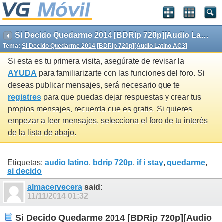
Si Decido Quedarme 2014 [BDRip 720p][Audio Latino AC3]
Tema:
Si Decido Quedarme 2014 [BDRip 720p][Audio Latino AC3]
Si esta es tu primera visita, asegúrate de revisar la
AYUDA
para familiarizarte con las funciones del foro. Si
deseas publicar mensajes, será necesario que te
registres
para que puedas dejar respuestas y crear tus
propios mensajes, recuerda que es gratis. Si quieres
empezar a leer mensajes, selecciona el foro de tu interés
de la lista de abajo.
Etiquetas:
audio latino
,
bdrip 720p
,
if i stay
,
quedarme
,
si decido
almacervecera
said:
11/11/2014
01:32
Si Decido Quedarme 2014 [BDRip 720p][Audio