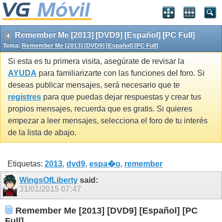
Remember Me [2013] [DVD9] [Español] [PC Full]
Tema:
Remember Me [2013] [DVD9] [Español] [PC Full]
Si esta es tu primera visita, asegúrate de revisar la
AYUDA
para familiarizarte con las funciones del foro. Si
deseas publicar mensajes, será necesario que te
registres
para que puedas dejar respuestas y crear tus
propios mensajes, recuerda que es gratis. Si quieres
empezar a leer mensajes, selecciona el foro de tu interés
de la lista de abajo.
Etiquetas:
2013
,
dvd9
,
espa�o
,
remember
WingsOfLiberty
said:
31/01/2015
07:47
Remember Me [2013] [DVD9] [Español] [PC
Full]