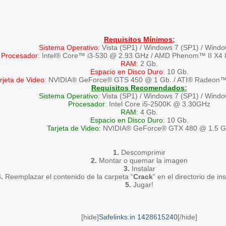
Requisitos Mínimos
:
Sistema Operativo
: Vista (SP1) / Windows 7 (SP1) / Wind
Procesador
: Intel® Core™ i3-530 @ 2.93 GHz / AMD Phenom™ II X4
RAM
: 2 Gb.
Espacio en Disco Duro
: 10 Gb.
rjeta de Video
: NVIDIA® GeForce® GTS 450 @ 1 Gb. / ATI® Radeon
Requisitos Recomendados
:
Sistema Operativo
: Vista (SP1) / Windows 7 (SP1) / Wind
Procesador
: Intel Core i5-2500K @ 3.30GHz
RAM
: 4 Gb.
Espacio en Disco Duro
: 10 Gb.
Tarjeta de Video
: NVIDIA® GeForce® GTX 480 @ 1.5 G
1.
Descomprimir
2.
Montar o quemar la imagen
3.
Instalar
.
Reemplazar el contenido de la carpeta “
Crack
” en el directorio de in
5.
Jugar!
[hide]
Safelinks.in 1428615240
[/hide]