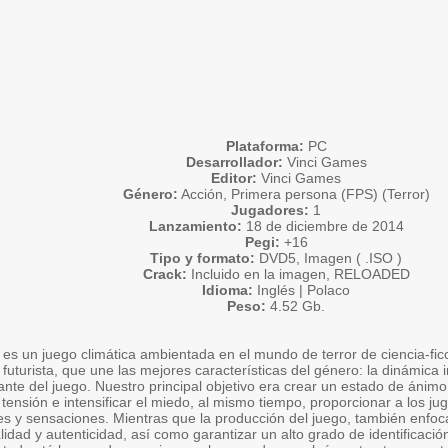
Plataforma:
PC
Desarrollador:
Vinci Games
Editor:
Vinci Games
Género:
Acción, Primera persona (FPS) (Terror)
Jugadores:
1
Lanzamiento:
18 de diciembre de 2014
Pegi:
+16
Tipo y formato:
DVD5, Imagen ( .ISO )
Crack:
Incluido en la imagen, RELOADED
Idioma:
Inglés | Polaco
Peso:
4.52 Gb.
es un juego climática ambientada en el mundo de terror de ciencia-fic
 futurista, que une las mejores características del género: la dinámica i
te del juego. Nuestro principal objetivo era crear un estado de ánimo 
tensión e intensificar el miedo, al mismo tiempo, proporcionar a los 
s y sensaciones. Mientras que la producción del juego, también enfoc
lidad y autenticidad, así como garantizar un alto grado de identificación