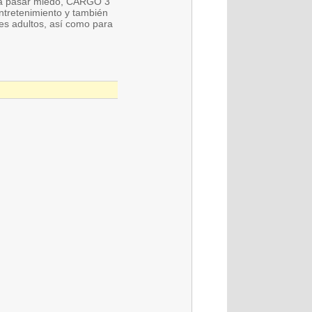
sta pasar miedo, CARGO 3
entretenimiento y también
es adultos, así como para