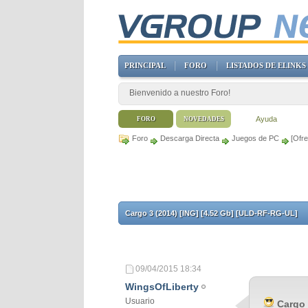
PRINCIPAL
FORO
LISTADOS DE ELINKS
Bienvenido a nuestro Foro!
Ayuda
FORO
NOVEDADES
Foro
Descarga Directa
Juegos de PC
[Ofr
Cargo 3 (2014) [ING] [4.52 Gb] [ULD-RF-RG-UL]
09/04/2015
18:34
WingsOfLiberty
Usuario
Cargo 