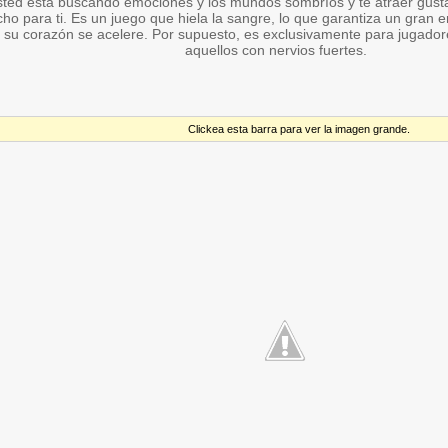
usted está buscando emociones y los mundos sombríos y te atraer gu
ho para ti. Es un juego que hiela la sangre, lo que garantiza un gran 
 su corazón se acelere. Por supuesto, es exclusivamente para jugador
aquellos con nervios fuertes.
Clickea esta barra para ver la imagen grande.