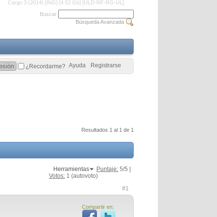
Cargo 3 (2014) [ING] [4.52 Gb] [ULD-RF-RG-UL]
Buscar
Búsqueda Avanzada
Ayuda
Registrarse
¿Recordarme?
Resultados 1 al 1 de 1
Herramientas
Puntaje:
5
/5 |
Votos:
1
(autovoto)
#1
Compartir en: