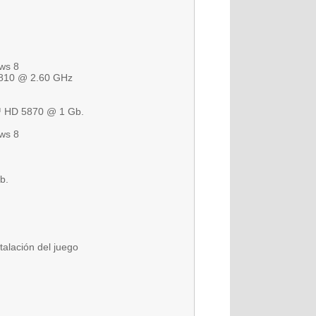
ows 8
 810 @ 2.60 GHz
™ HD 5870 @ 1 Gb.
ows 8
b.
stalación del juego