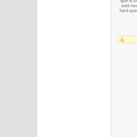
que si 
está hec
hará que