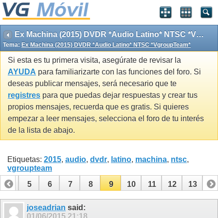
Ex Machina (2015) DVDR *Audio Latino* NTSC *VgroupTeam*
Tema:
Ex Machina (2015) DVDR *Audio Latino* NTSC *VgroupTeam*
Si esta es tu primera visita, asegúrate de revisar la
AYUDA
para familiarizarte con las funciones del foro. Si
deseas publicar mensajes, será necesario que te
registres
para que puedas dejar respuestas y crear tus
propios mensajes, recuerda que es gratis. Si quieres
empezar a leer mensajes, selecciona el foro de tu interés
de la lista de abajo.
Etiquetas:
2015
,
audio
,
dvdr
,
latino
,
machina
,
ntsc
,
vgroupteam
4
5
6
7
8
9
10
11
12
13
joseadrian
said:
01/06/2015
21:18