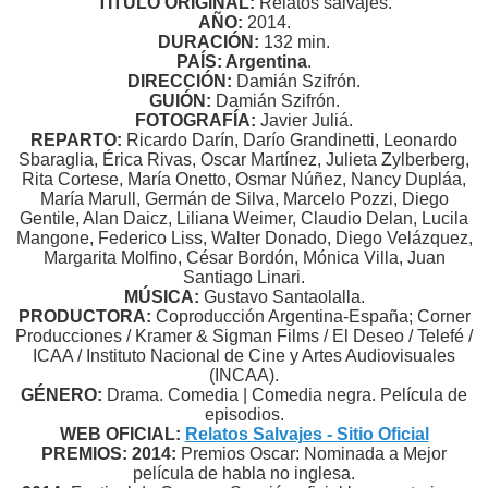
TÍTULO ORIGINAL:
Relatos salvajes.
AÑO:
2014.
DURACIÓN:
132 min.
PAÍS: Argentina
.
DIRECCIÓN:
Damián Szifrón.
GUIÓN:
Damián Szifrón.
FOTOGRAFÍA:
Javier Juliá.
REPARTO:
Ricardo Darín, Darío Grandinetti, Leonardo
Sbaraglia, Érica Rivas, Oscar Martínez, Julieta Zylberberg,
Rita Cortese, María Onetto, Osmar Núñez, Nancy Dupláa,
María Marull, Germán de Silva, Marcelo Pozzi, Diego
Gentile, Alan Daicz, Liliana Weimer, Claudio Delan, Lucila
Mangone, Federico Liss, Walter Donado, Diego Velázquez,
Margarita Molfino, César Bordón, Mónica Villa, Juan
Santiago Linari.
MÚSICA:
Gustavo Santaolalla.
PRODUCTORA:
Coproducción Argentina-España; Corner
Producciones / Kramer & Sigman Films / El Deseo / Telefé /
ICAA / Instituto Nacional de Cine y Artes Audiovisuales
(INCAA).
GÉNERO:
Drama. Comedia | Comedia negra. Película de
episodios.
WEB OFICIAL:
Relatos Salvajes - Sitio Oficial
PREMIOS: 2014:
Premios Oscar: Nominada a Mejor
película de habla no inglesa.