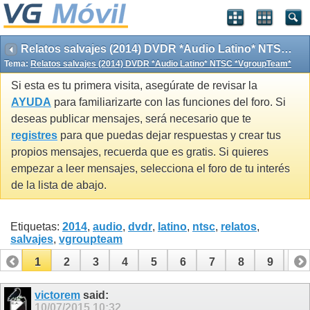
Relatos salvajes (2014) DVDR *Audio Latino* NTSC *VgroupTeam*
Tema:
Relatos salvajes (2014) DVDR *Audio Latino* NTSC *VgroupTeam*
Si esta es tu primera visita, asegúrate de revisar la
AYUDA
para familiarizarte con las funciones del foro. Si
deseas publicar mensajes, será necesario que te
registres
para que puedas dejar respuestas y crear tus
propios mensajes, recuerda que es gratis. Si quieres
empezar a leer mensajes, selecciona el foro de tu interés
de la lista de abajo.
Etiquetas:
2014
,
audio
,
dvdr
,
latino
,
ntsc
,
relatos
,
salvajes
,
vgroupteam
1
2
3
4
5
6
7
8
9
10
11
12
victorem
said:
10/07/2015
10:32