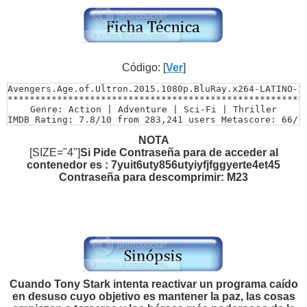
Código: [
Ver
]
Avengers.Age.of.Ultron.2015.1080p.BluRay.x264-LATINO-IN
*******************************************************
Genre: Action | Adventure | Sci-Fi | Thriller

IMDB Rating: 7.8/10 from 283,241 users Metascore: 66/10
Directed by: Joss Whedon

NOTA
Starring: Robert Downey Jr., Chris Evans, Mark Ruffalo

Size: 11.3 GB

[SIZE="4"]
Si Pide Contraseña para de acceder al
Video: MKV | 1920×808 | 9562 Kbps

contenedor es : 7yuit6uty856utyiyfjfggyerte4et45
Runtime: 2h 21mn

Contraseña para descomprimir: M23
******************************************************

*********************AUDIOS***************************

Audio 1.............: Español Latino 5.1 | AC3 | 448 KB
Audio 2.............: English | DTS | 1509 kbps  ______
*******************************************************
*****************SUBTITULOS*********************** ****
SUBTITULO 1 : INCORPORADOS AL VIDEO ESPAÑOL LATINO (Sel
SUBTITULO 2 : ESPAÑOL LATINO .SRT
Cuando Tony Stark intenta reactivar un programa caído
en desuso cuyo objetivo es mantener la paz, las cosas