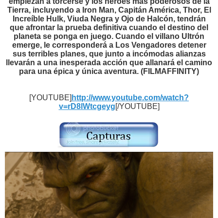
empiezan a torcerse y los héroes más poderosos de la
Tierra, incluyendo a Iron Man, Capitán América, Thor, El
Increíble Hulk, Viuda Negra y Ojo de Halcón, tendrán
que afrontar la prueba definitiva cuando el destino del
planeta se ponga en juego. Cuando el villano Ultrón
emerge, le corresponderá a Los Vengadores detener
sus terribles planes, que junto a incómodas alianzas
llevarán a una inesperada acción que allanará el camino
para una épica y única aventura. (FILMAFFINITY)
[YOUTUBE]
http://www.youtube.com/watch?
v=rD8lWtcgeyg
[/YOUTUBE]