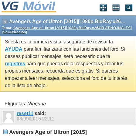
Avengers Age of Ultron [2015][1080p.BluRay.x264][LATINO-INGLES][Sci-Fi/Accion]
Tema:
Avengers Age of Ultron [2015][1080p.BluRay.x264][LATINO-INGLES]
[Sci-Fi/Accion]
Si esta es tu primera visita, asegúrate de revisar la
AYUDA
para familiarizarte con las funciones del foro. Si
deseas publicar mensajes, será necesario que te
registres
para que puedas dejar respuestas y crear tus
propios mensajes, recuerda que es gratis. Si quieres
empezar a leer mensajes, selecciona el foro de tu interés
de la lista de abajo.
Etiquetas:
Ninguna
reset11
said:
08/09/2015
22:11
Avengers Age of Ultron [2015]