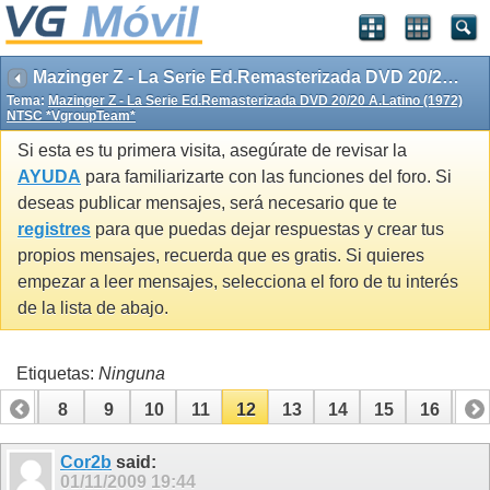
Mazinger Z - La Serie Ed.Remasterizada DVD 20/20 A.Latino (1972) NTSC *VgroupTeam*
Tema:
Mazinger Z - La Serie Ed.Remasterizada DVD 20/20 A.Latino (1972)
NTSC *VgroupTeam*
Si esta es tu primera visita, asegúrate de revisar la
AYUDA
para familiarizarte con las funciones del foro. Si
deseas publicar mensajes, será necesario que te
registres
para que puedas dejar respuestas y crear tus
propios mensajes, recuerda que es gratis. Si quieres
empezar a leer mensajes, selecciona el foro de tu interés
de la lista de abajo.
Etiquetas:
Ninguna
7
8
9
10
11
12
13
14
15
16
17
24
25
26
27
28
Cor2b
said:
01/11/2009
19:44