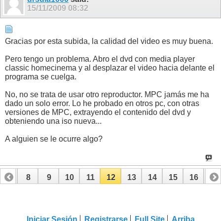
15/11/2009
08:32
Gracias por esta subida, la calidad del video es muy buena.
Pero tengo un problema. Abro el dvd con media player
classic homecinema y al desplazar el video hacia delante el
programa se cuelga.
No, no se trata de usar otro reproductor. MPC jamás me ha
dado un solo error. Lo he probado en otros pc, con otras
versiones de MPC, extrayendo el contenido del dvd y
obteniendo una iso nueva...
A alguien se le ocurre algo?
7
8
9
10
11
12
13
14
15
16
17
24
25
26
27
28
Iniciar Sesión
Registrarse
Full Site
Arriba