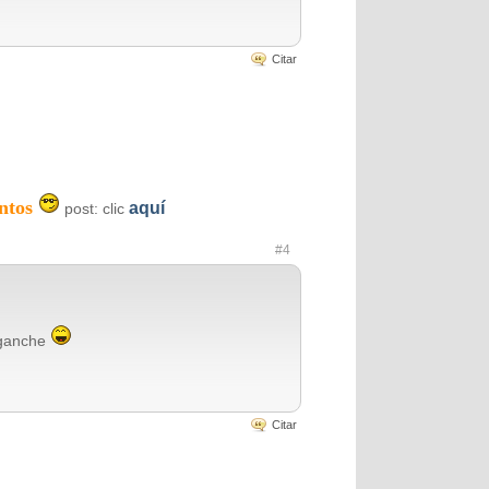
Citar
ntos
aquí
post: clic
#4
nganche
Citar