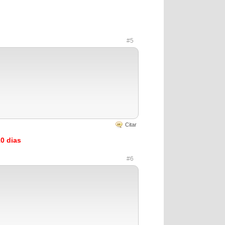
#5
Citar
0 dias
#6