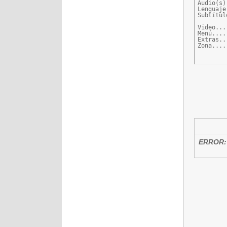
Audio(s)
Lenguaje
Subtítul
Video...
Menú....
Extras..
Zona....
ERROR: