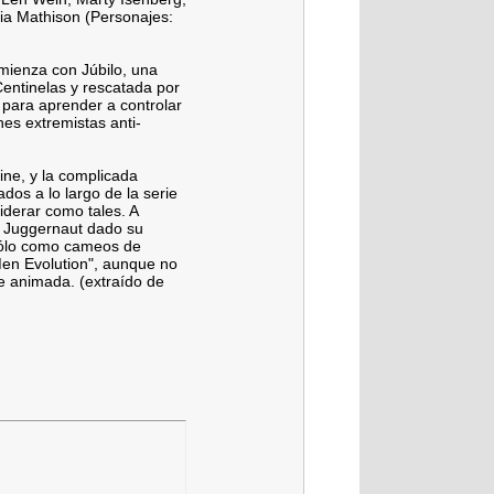
nia Mathison (Personajes:
mienza con Júbilo, una
entinelas y rescatada por
 para aprender a controlar
nes extremistas anti-
ine, y la complicada
os a lo largo de la serie
iderar como tales. A
 y Juggernaut dado su
sólo como cameos de
en Evolution", aunque no
e animada. (extraído de