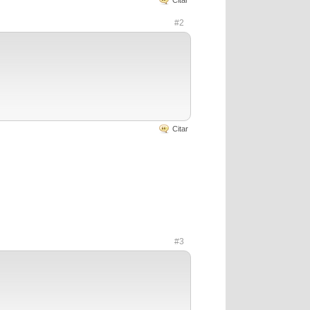
Citar
#2
Citar
#3