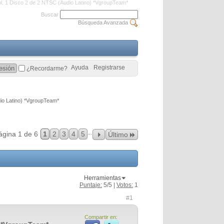
l. 1 Disco 2 de 2 NTSC (Audio Latino) *VgroupTeam*
Buscar
Búsqueda Avanzada
Ayuda
Registrarse
¿Recordarme?
dio Latino) *VgroupTeam*
...
ágina 1 de 6
1
2
3
4
5
Último
Herramientas
Puntaje:
5
/5 |
Votos:
1
#1
Compartir en: