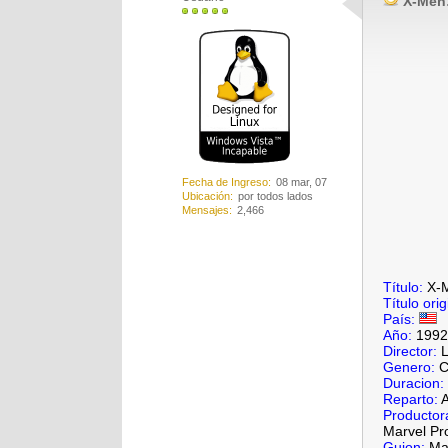
X-Men:
Fecha de Ingreso
08 mar, 07
Ubicación
por todos lados
Mensajes
2,466
Título:
X-
Título orig
País:
Año:
1992
Director:
L
Genero:
C
Duracion:
Reparto:
A
Productor
Marvel Pr
Guion:
Ma