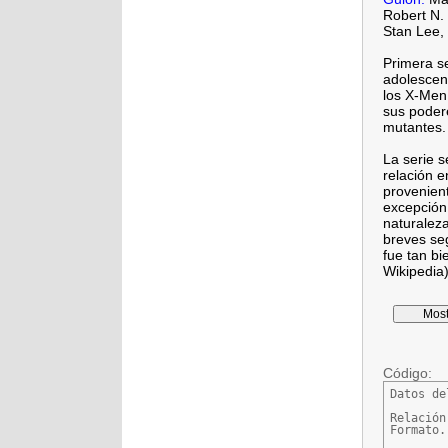
Robert N.
Stan Lee, 
Primera s
adolescen
los X-Men,
sus podere
mutantes.
La serie s
relación e
provenien
excepción 
naturalez
breves se
fue tan b
Wikipedia
Código:
Datos de
Relación
Formato.