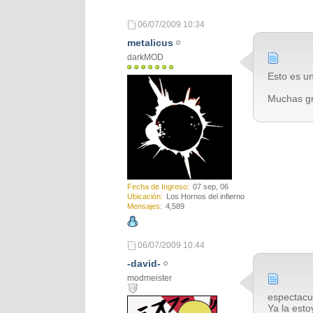
06/07/2009
10:34
metalicus
darkMOD
Esto es un
Muchas g
Fecha de Ingreso
07 sep, 06
Ubicación
Los Hornos del infierno
Mensajes
4,589
06/07/2009
10:44
-david-
modmeister
espectacula
Ya la esto