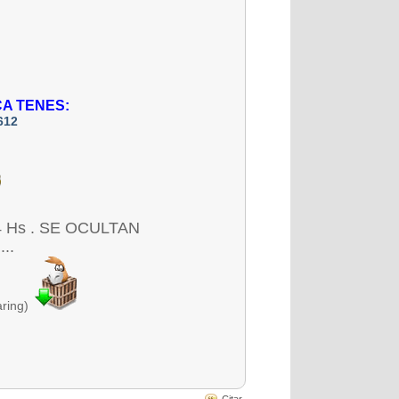
CA TENES:
612
Hs . SE OCULTAN
..
aring)