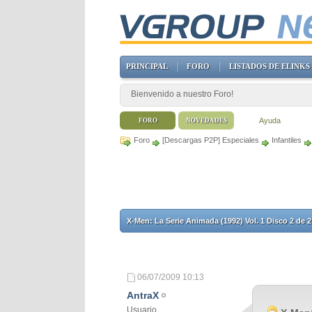
PRINCIPAL
FORO
LISTADOS DE ELINKS
Bienvenido a nuestro Foro!
Ayuda
FORO
NOVEDADES
Foro
[Descargas P2P] Especiales
Infantiles
X-Men: La Serie Animada (1992) Vol. 1 Disco 2 de
06/07/2009
10:13
AntraX
Usuario