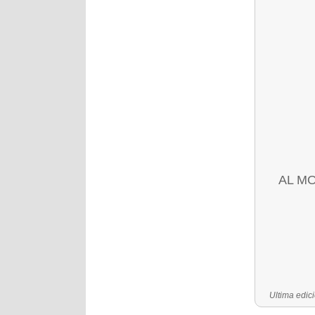
AL M
Última edic