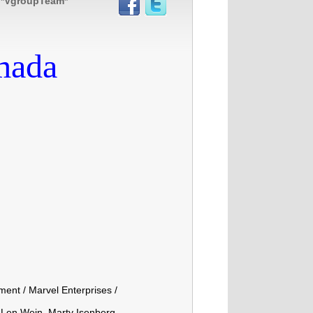
) *VgroupTeam*
mada
ent / Marvel Enterprises /
Len Wein, Marty Isenberg,