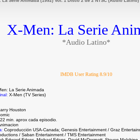
 La Serie Animada (1992) Vol. 1 Disco 2 de 2 NTSC (Audio Latino
X-M
en: La Serie Ani
*Audio Latino*
IMDB User Rating 8.9/10
Men: La Serie Animada
inal:
X-Men (TV Series)
arry Houston
omic
22 min. aprox cada episodio.
nimacion
a:
Coproducción USA-Canada; Genesis Entertainment / Graz Entertainm
oductions / Saban Entertainment / TMS Entertainment
rk Edward Edens, Michael Edens, David McDermott, Steven Melching, 