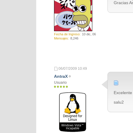
Gracias An
Fecha de Ingreso
10 dic, 06
Mensajes
8,246
.
06/07/2009
10:49
AntraX
Usuario
Excelente
salu2