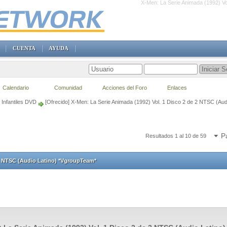
X-Men: La Serie Animada (1992) Vo
CUENTA
AYUDA
Calendario
Comunidad
Acciones del Foro
Enlaces
Infantiles DVD
[Ofrecido] X-Men: La Serie Animada (1992) Vol. 1 Disco 2 de 2 NTSC (Au
P
Resultados 1 al 10 de 59
 2 NTSC (Audio Latino) *VgroupTeam*