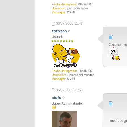
Fecha de Ingreso
08 mar, 07
Ubicación
por todos lados
Mensajes
2,466
06/07/2009
11:43
zotosca
Usuario
Gracias po
Fecha de Ingreso
18 feb, 06
Ubicación
Delante del monitor
Mensajes
5,744
06/07/2009
11:58
ciufu
Super Administrador
muchas g