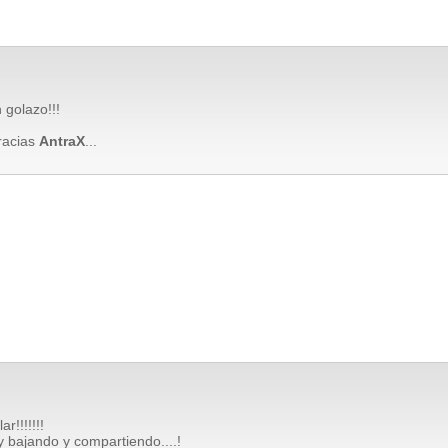
 golazo!!!
racias
AntraX
...
r!!!!!!!
y bajando y compartiendo....!