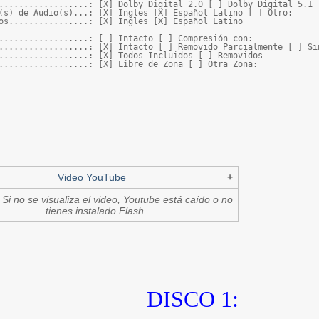
..................: [X] Dolby Digital 2.0 [ ] Dolby Digital 5.1 [
(s) de Audio(s)...: [X] Ingles [X] Español Latino [ ] Otro:

os................: [X] Ingles [X] Español Latino 

..................: [ ] Intacto [ ] Compresión con: 

..................: [X] Intacto [ ] Removido Parcialmente [ ] Sin
..................: [X] Todos Incluidos [ ] Removidos 

..................: [X] Libre de Zona [ ] Otra Zona:
Video YouTube
+
Si no se visualiza el video, Youtube está caído o no
tienes instalado Flash.
DISCO 1: