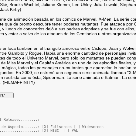
 Skir, Brooks Wachtel, Juliane Klemm, Len Uhley, Julia Lewald, Stepha
Jack Kirby)
erie de animación basada en los cómics de Marvel, X-Men. La serie co
te que de pronto descubre tener poderes mutantes. Fue atacada por C
 y luego de conocerlos dejó a sus padres adoptivos y se fue con ellos,
s y estar a salvo de los ataques de los Centinelas u otras organizacio
e enfoca también en el triángulo amoroso entre Cíclope, Jean y Wolver
ntre Gambito y Rogue. Había una enorme cantidad de personajes invitad
tes de todo el Universo Marvel, pero sólo los mutantes se pueden cons
de Miss Marvel y el Capitán América en uno de los episodios finales,
a mágica, todos los personajes no-mutantes que aparecían lo hacían 
gundos. En 2000, se estrenó una segunda serie animada llamada "X-M
ien recibida como ésta, Spiderman: La serie animada o Batman: La seri
). (FILMAFFINITY)
l Release.........:

 de Aspecto.......: [X] Fullscreen [ ] Widescreen

..................: [X] NTSC  [ ] PAL
