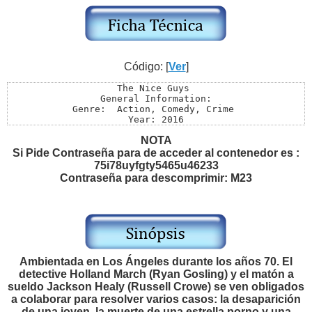
Código: [
Ver
]
The Nice Guys 

General Information:

Genre:  Action, Comedy, Crime 

Year: 2016

Link: http://www.imdb.com/title/tt3799694/

NOTA
Director: Shane Black

Writers: Shane Black, Anthony Bagarozzi

Si Pide Contraseña para de acceder al contenedor es :
Stars: Russell Crowe, Ryan Gosling, Angourie Rice 

75i78uyfgty5465u46233
Source: DVD9

Contraseña para descomprimir: M23
Menus: Untouched

Extras:  None at source

Length: 1h 56min

Size: 6,72 gb

Video Information:

Video Type: NTSC

Aspect Ratio: 16:9

Audio Information:

Ambientada en Los Ángeles durante los años 70. El
Audio Format: Dolby 5.1

detective Holland March (Ryan Gosling) y el matón a
Languages: English , Spanish , Frances

sueldo Jackson Healy (Russell Crowe) se ven obligados
Subtitles: English , Spanish , Frances
a colaborar para resolver varios casos: la desaparición
de una joven, la muerte de una estrella porno y una