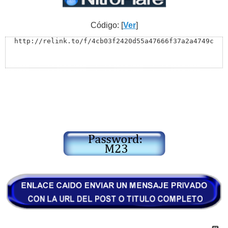
Código: [
Ver
]
http://relink.to/f/4cb03f2420d55a47666f37a2a4749c