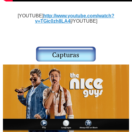
[YOUTUBE]
http://www.youtube.com/watch?
v=TGic0zh8LA4
[/YOUTUBE]