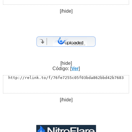
[/hide]
[hide]
Código: [
Ver
]
http://relink.to/f/76fe7255c05f03bda862bbd42b7683
[/hide]