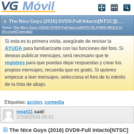
The Nice Guys (2016) DVD9-Full Intacto[NTSC][LATINO-INGLES][Accion/Comedia]
Tema:
The Nice Guys (2016) DVD9-Full Intacto[NTSC][LATINO-INGLES]
[Accion/Comedia]
Si esta es tu primera visita, asegúrate de revisar la
AYUDA
para familiarizarte con las funciones del foro. Si
deseas publicar mensajes, será necesario que te
registres
para que puedas dejar respuestas y crear tus
propios mensajes, recuerda que es gratis. Si quieres
empezar a leer mensajes, selecciona el foro de tu interés
de la lista de abajo.
Etiquetas:
accion
,
comedia
reset11
said:
27/08/2016
08:01
The Nice Guys (2016) DVD9-Full Intacto[NTSC]