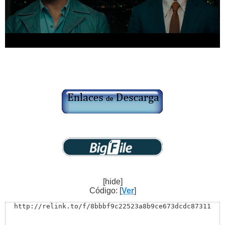
[hide]
Código: [
Ver
]
http://relink.to/f/8bbbf9c22523a8b9ce673dcdc87311