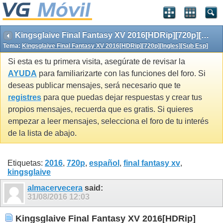
Kingsglaive Final Fantasy XV 2016[HDRip][720p][Ingles][Sub Esp]
Tema:
Kingsglaive Final Fantasy XV 2016[HDRip][720p][Ingles][Sub Esp]
Si esta es tu primera visita, asegúrate de revisar la
AYUDA
para familiarizarte con las funciones del foro. Si
deseas publicar mensajes, será necesario que te
registres
para que puedas dejar respuestas y crear tus
propios mensajes, recuerda que es gratis. Si quieres
empezar a leer mensajes, selecciona el foro de tu interés
de la lista de abajo.
Etiquetas:
2016
,
720p
,
español
,
final fantasy xv
,
kingsglaive
almacervecera
said:
31/08/2016
12:03
Kingsglaive Final Fantasy XV 2016[HDRip]