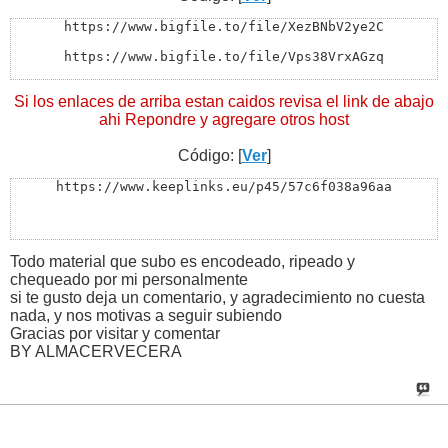
https://www.bigfile.to/file/XezBNbV2ye2C

https://www.bigfile.to/file/Vps38VrxAGzq

---

Si los enlaces de arriba estan caidos revisa el link de abajo
http://rockfile.eu/2p2v5g8zaido.html

ahi Repondre y agregare otros host
http://rockfile.eu/w9f6jlgb11eh.html

Código: [
Ver
]
---

https://www.keeplinks.eu/p45/57c6f038a96aa
http://www.datafile.com/d/TWpFeU5ETXlPREkF9

http://www.datafile.com/d/TWpFeU5ETXlOemMF9

Todo material que subo es encodeado, ripeado y
---

chequeado por mi personalmente
si te gusto deja un comentario, y agradecimiento no cuesta
http://ul.to/ze09amsu

nada, y nos motivas a seguir subiendo
http://ul.to/v7hmg92a
Gracias por visitar y comentar
BY ALMACERVECERA