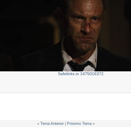
Safelinks.in 1475016372
«
Tema Anterior
|
Próximo Tema
»