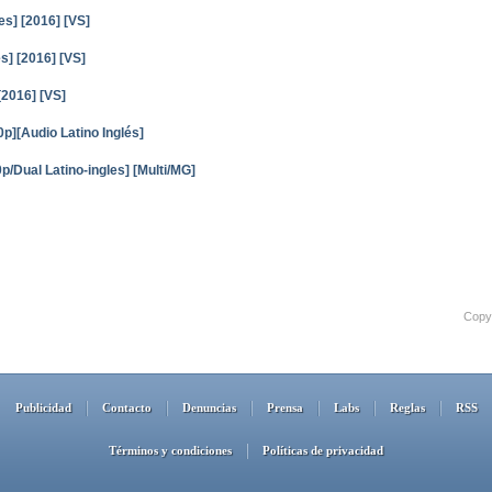
es] [2016] [VS]
s] [2016] [VS]
[2016] [VS]
][Audio Latino Inglés]
p/Dual Latino-ingles] [Multi/MG]
Copyr
Publicidad
Contacto
Denuncias
Prensa
Labs
Reglas
RSS
Términos y condiciones
Políticas de privacidad