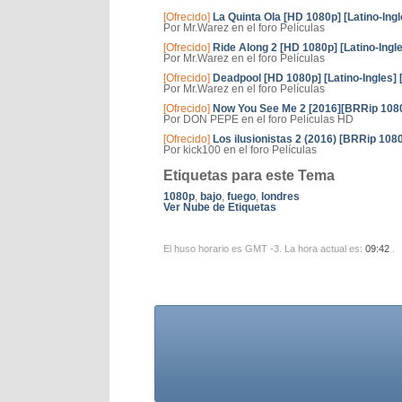
[Ofrecido]
La Quinta Ola [HD 1080p] [Latino-Ingl
Por Mr.Warez en el foro Películas
[Ofrecido]
Ride Along 2 [HD 1080p] [Latino-Ingle
Por Mr.Warez en el foro Películas
[Ofrecido]
Deadpool [HD 1080p] [Latino-Ingles] 
Por Mr.Warez en el foro Películas
[Ofrecido]
Now You See Me 2 [2016][BRRip 1080p
Por DON PEPE en el foro Películas HD
[Ofrecido]
Los ilusionistas 2 (2016) [BRRip 1080
Por kick100 en el foro Películas
Etiquetas para este Tema
1080p
,
bajo
,
fuego
,
londres
Ver Nube de Etiquetas
El huso horario es GMT -3. La hora actual es:
09:42
.