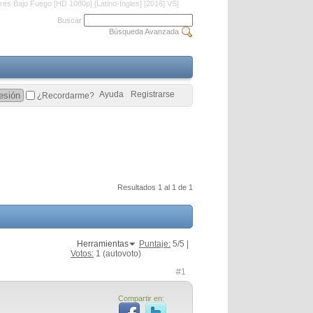
res Bajo Fuego [HD 1080p] [Latino-Ingles] [2016] VS]
Buscar
Búsqueda Avanzada
Ayuda
Registrarse
¿Recordarme?
Resultados 1 al 1 de 1
Herramientas
Puntaje:
5
/5 |
Votos:
1
(autovoto)
#1
Compartir en: