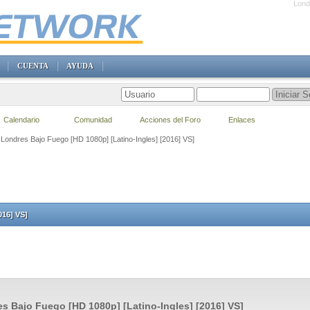
Lond
CUENTA
AYUDA
Calendario
Comunidad
Acciones del Foro
Enlaces
 Londres Bajo Fuego [HD 1080p] [Latino-Ingles] [2016] VS]
016] VS]
s Bajo Fuego [HD 1080p] [Latino-Ingles] [2016] VS]