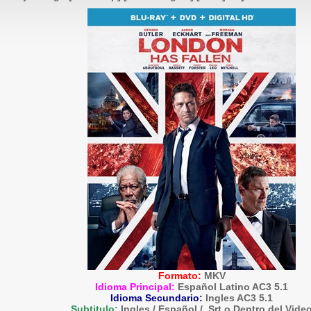
Formato:
MKV
Idioma Principal:
Español Latino AC3 5.1
Idioma Secundario:
Ingles AC3 5.1
Subtitulo:
Ingles / Español / .Srt o Dentro del Vide