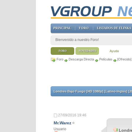
PRINCIPAL
FORO
LISTADOS DE ELINKS
Bienvenido a nuestro Foro!
Ayuda
FORO
NOVEDADES
Foro
Descarga Directa
Películas
[Ofrecido]
Londres Bajo Fuego [HD 1080p] [Latino-Ingles] [2
27/09/2016
19:46
Mr.Warez
Usuario
Londre