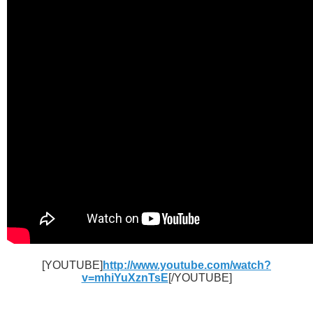
[YOUTUBE]
http://www.youtube.com/watch?
v=mhiYuXznTsE
[/YOUTUBE]