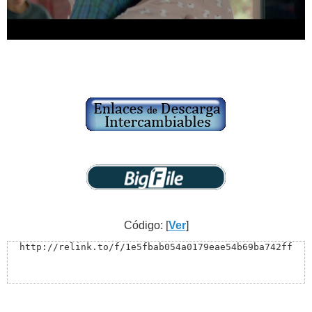
Código: [
Ver
]
http://relink.to/f/1e5fbab054a0179eae54b69ba742ff