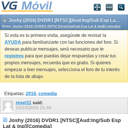
Joshy (2016) DVDR1 [NTSC][Aud:Ing/Sub Esp Lat & Ing][Comedia]
Tema:
Joshy (2016) DVDR1 [NTSC][Aud:Ing/Sub Esp Lat & Ing][Comedia]
Si esta es tu primera visita, asegúrate de revisar la
AYUDA
para familiarizarte con las funciones del foro. Si
deseas publicar mensajes, será necesario que te
registres
para que puedas dejar respuestas y crear tus
propios mensajes, recuerda que es gratis. Si quieres
empezar a leer mensajes, selecciona el foro de tu interés
de la lista de abajo.
Etiquetas:
2016
,
comedia
reset11
said:
15/10/2016
15:44
Joshy (2016) DVDR1 [NTSC][Aud:Ing/Sub Esp
Lat & Ing][Comedia]