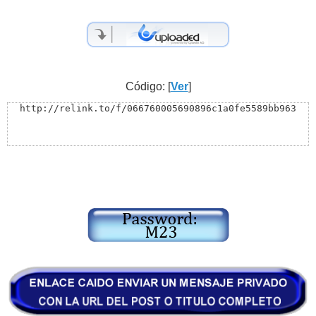
Código: [
Ver
]
http://relink.to/f/066760005690896c1a0fe5589bb963