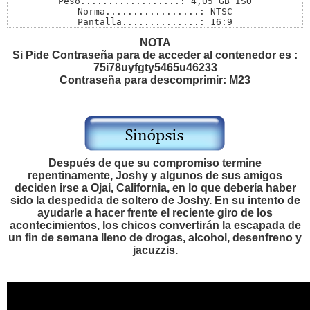
Peso..................: 4,05 GB ISO

Norma.................: NTSC

Pantalla..............: 16:9

Audios................: Ingles 5.1 

NOTA
Subtítulos............: Ingles / Español Latino

Menú..................: SI

Si Pide Contraseña para de acceder al contenedor es :
Extras................: Si

75i78uyfgty5465u46233
Pass..................: M23
Contraseña para descomprimir: M23
Después de que su compromiso termine
repentinamente, Joshy y algunos de sus amigos
deciden irse a Ojai, California, en lo que debería haber
sido la despedida de soltero de Joshy. En su intento de
ayudarle a hacer frente el reciente giro de los
acontecimientos, los chicos convertirán la escapada de
un fin de semana lleno de drogas, alcohol, desenfreno y
jacuzzis.