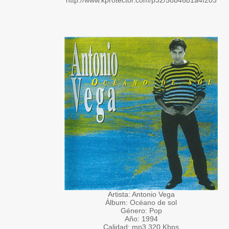
http://www.kprotector.com/p32/58b46b1a4f203
Artista: Antonio Vega
Álbum: Océano de sol
Género: Pop
Año: 1994
Calidad: mp3 320 Kbps