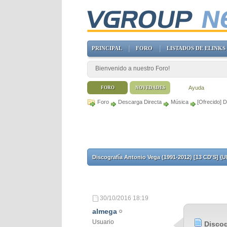
PRINCIPAL
FORO
LISTADOS DE ELINKS
Bienvenido a nuestro Foro!
Ayuda
FORO
NOVEDADES
Foro
Descarga Directa
Música
[Ofrecido] 
Discografía Antonio Vega (1991-2012) [13 CD'S] {U
30/10/2016
18:19
almega
Usuario
Discog