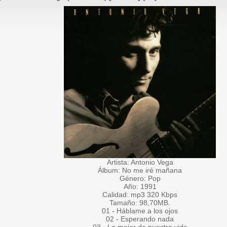
Artista: Antonio Vega
Álbum: No me iré mañana
Género: Pop
Año: 1991
Calidad: mp3 320 Kbps
Tamaño: 98,70MB.
01 - Háblame a los ojos
02 - Esperando nada