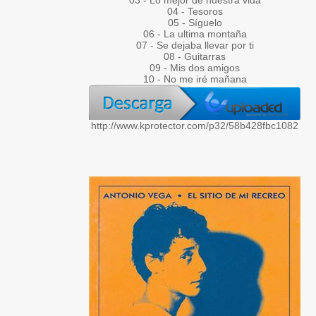
03 - Lo mejor de nuestra vida
04 - Tesoros
05 - Síguelo
06 - La ultima montaña
07 - Se dejaba llevar por ti
08 - Guitarras
09 - Mis dos amigos
10 - No me iré mañana
http://www.kprotector.com/p32/58b428fbc1082