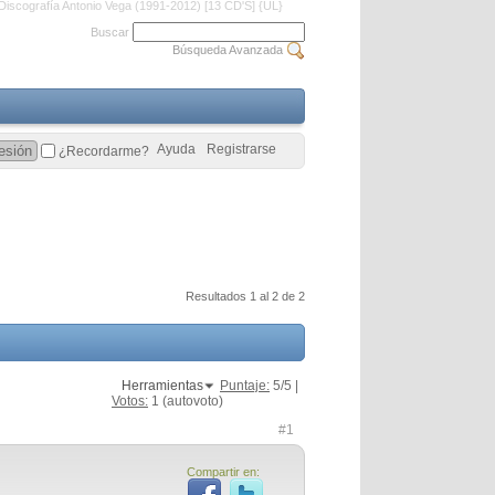
Discografía Antonio Vega (1991-2012) [13 CD'S] {UL}
Buscar
Búsqueda Avanzada
Ayuda
Registrarse
¿Recordarme?
Resultados 1 al 2 de 2
Herramientas
Puntaje:
5
/5 |
Votos:
1
(autovoto)
#1
Compartir en: