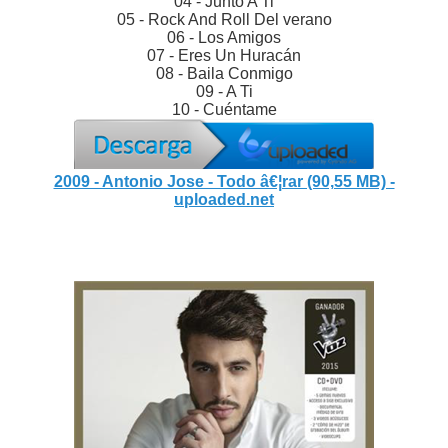
04 - Junto A Ti
05 - Rock And Roll Del verano
06 - Los Amigos
07 - Eres Un Huracán
08 - Baila Conmigo
09 - A Ti
10 - Cuéntame
2009 - Antonio Jose - Todo â€¦rar (90,55 MB) -
uploaded.net