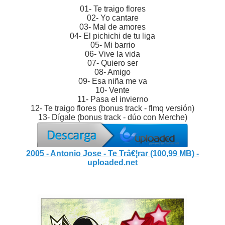
01- Te traigo flores
02- Yo cantare
03- Mal de amores
04- El pichichi de tu liga
05- Mi barrio
06- Vive la vida
07- Quiero ser
08- Amigo
09- Esa niña me va
10- Vente
11- Pasa el invierno
12- Te traigo flores (bonus track - flmq versión)
13- Dígale (bonus track - dúo con Merche)
2005 - Antonio Jose - Te Trâ€¦rar (100,99 MB) -
uploaded.net