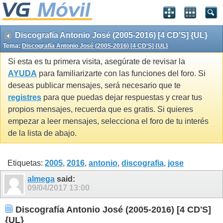
Discografía Antonio José (2005-2016) [4 CD'S] {UL}
Tema:
Discografía Antonio José (2005-2016) [4 CD'S] {UL}
Si esta es tu primera visita, asegúrate de revisar la
AYUDA
para familiarizarte con las funciones del foro. Si
deseas publicar mensajes, será necesario que te
registres
para que puedas dejar respuestas y crear tus
propios mensajes, recuerda que es gratis. Si quieres
empezar a leer mensajes, selecciona el foro de tu interés
de la lista de abajo.
Etiquetas:
2005
,
2016
,
antonio
,
discografia
,
jose
almega
said:
09/04/2017
13:00
Discografía Antonio José (2005-2016) [4 CD'S]
{UL}