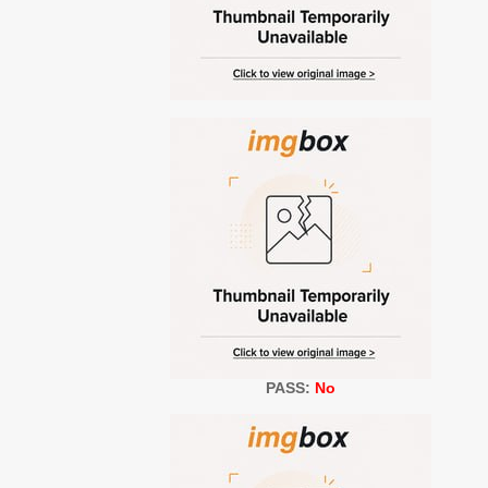
PASS:
No