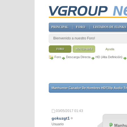
PRINCIPAL
FORO
LISTADOS DE ELINKS
Bienvenido a nuestro Foro!
Ayuda
FORO
NOVEDADES
Foro
Descarga Directa
HD (Alta Definición)
Manhunter Cazador De Hombres HD720p Audio Trial
03/05/2017
01:43
gokuzgt1
Usuario
Manhun