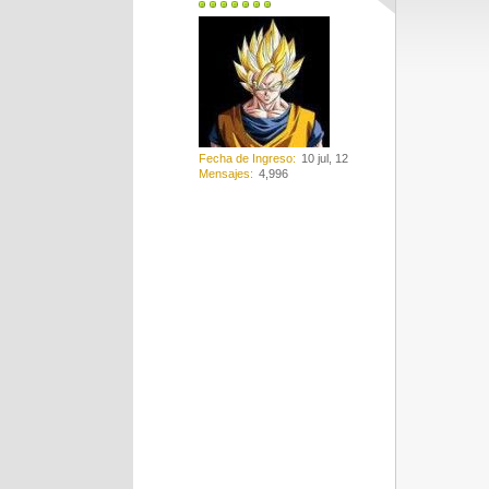
Fecha de Ingreso
10 jul, 12
Mensajes
4,996