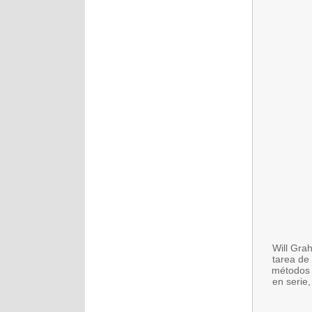
Will Gra
tarea de
métodos 
en serie,