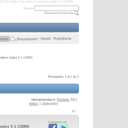
0p Audio Trial Latino Castellano Ingles 5 1 (1986)
Buscar
Búsqueda Avanzada
Ayuda
Registrarse
¿Recordarme?
llano Ingles 5 1 (1986)
Resultados 1 al 1 de 1
Herramientas
Puntaje:
5
/5 |
Votos:
1
(autovoto)
#1
Compartir en:
gles 5 1 (1986)