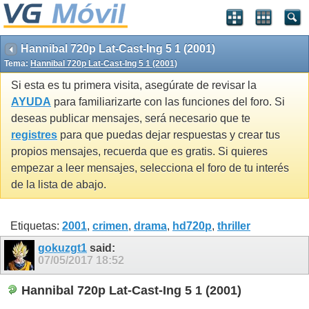
Hannibal 720p Lat-Cast-Ing 5 1 (2001)
Tema:
Hannibal 720p Lat-Cast-Ing 5 1 (2001)
Si esta es tu primera visita, asegúrate de revisar la
AYUDA
para familiarizarte con las funciones del foro. Si
deseas publicar mensajes, será necesario que te
registres
para que puedas dejar respuestas y crear tus
propios mensajes, recuerda que es gratis. Si quieres
empezar a leer mensajes, selecciona el foro de tu interés
de la lista de abajo.
Etiquetas:
2001
,
crimen
,
drama
,
hd720p
,
thriller
gokuzgt1
said:
07/05/2017
18:52
Hannibal 720p Lat-Cast-Ing 5 1 (2001)