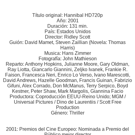
Título original: Hannibal HD720p
Año: 2001
Duración: 131 min.
País: Estados Unidos
Director: Ridley Scott
Guión: David Mamet, Steven Zaillian (Novela: Thomas
Harris)
Musica: Hans Zimmer
Fotografía: John Mathieson
Reparto: Anthony Hopkins, Julianne Moore, Gary Oldman,
Ray Liotta, Giancarlo Giannini, Zeljko Ivanek, Frankie R.
Faison, Francesca Neri, Enrico Lo Verso, Ivano Marescotti,
David Andrews, Hazelle Goodman, Francis Guinan, Fabrizio
Gifuni, Alex Corrado, Don McManus, Terry Serpico, Boyd
Kestner, Peter Shaw, Mark Margolis, Giannina Facio
Productora: Coproducción EEUU-Reino Unido; MGM /
Universal Pictures / Dino de Laurentiis / Scott Free
Production
Género: Thriller
2001: Premios del Cine Europeo: Nominada a Premio del
Público mejor director