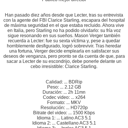
Han pasado diez años desde que Lecter, tras su entrevista
con la agente del FBI Clarice Starling, escapara del hospital
de máxima seguridad en el que estaba recluido. Ahora vive
en Italia, pero Starling no ha podido olvidarlo: su fría voz
sigue resonando en sus sueños. Mason Verger también
recuerda a Lecter: fue su sexta víctima y, pese a quedar
horriblemente desfigurado, logró sobrevivir. Tras heredar
una fortuna, Verger decide emplearla en satisfacer sus
deseos de venganza, pero pronto se da cuenta de que, para
sacar a Lecter de su escondrijo, debe ponerle delante un
cebo irresistible: Clarice Starling.
Calidad: ... BDRip
Peso: ... 2.12 GB
Duración: ... 2h 11mn
Codec video: ... x264
Formato: ... MKV
Resolución: ... HD720p
Bitrate del video: ... 1500 Kbps
Idioma 1: ... Latino AC3 5.1
Idioma 2: ... Castellano AC3 5.1