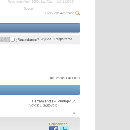
Realmente Amor 1080p Lat-Cast-Ing 5 1 (2003)
Buscar
Búsqueda Avanzada
Ayuda
Registrarse
¿Recordarme?
Resultados 1 al 1 de 1
Herramientas
Puntaje:
5
/5 |
Votos:
1
(autovoto)
#1
Compartir en: