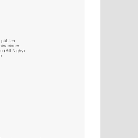
 público
minaciones
 (Bill Nighy)
o