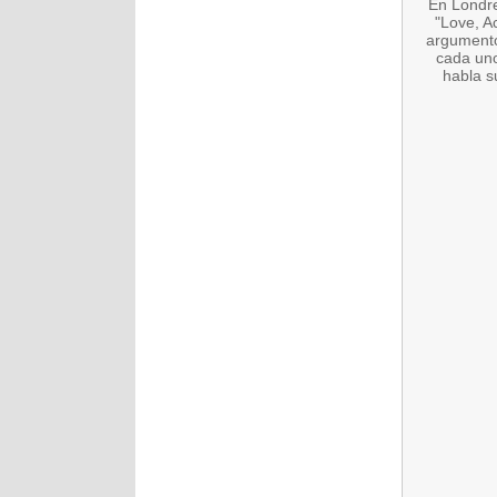
En Londre
"Love, A
argumento
cada uno
habla s