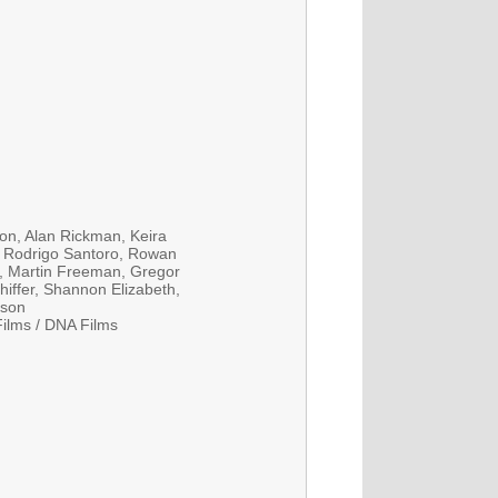
on, Alan Rickman, Keira
r, Rodrigo Santoro, Rowan
z, Martin Freeman, Gregor
hiffer, Shannon Elizabeth,
lson
Films / DNA Films