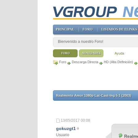
PRINCIPAL
FORO
LISTADOS DE ELINKS
Bienvenido a nuestro Foro!
Ayuda
FORO
NOVEDADES
Foro
Descarga Directa
HD (Alta Definición)
Realmente Amor 1080p Lat-Cast-Ing 5 1 (2003)
13/05/2017
00:08
gokuzgt1
Usuario
Realme