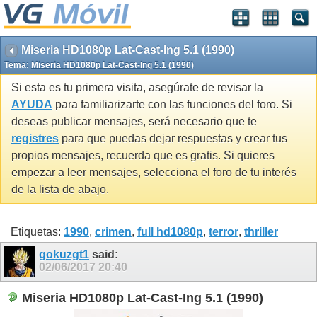
Miseria HD1080p Lat-Cast-Ing 5.1 (1990)
Tema:
Miseria HD1080p Lat-Cast-Ing 5.1 (1990)
Si esta es tu primera visita, asegúrate de revisar la
AYUDA
para familiarizarte con las funciones del foro. Si
deseas publicar mensajes, será necesario que te
registres
para que puedas dejar respuestas y crear tus
propios mensajes, recuerda que es gratis. Si quieres
empezar a leer mensajes, selecciona el foro de tu interés
de la lista de abajo.
Etiquetas:
1990
,
crimen
,
full hd1080p
,
terror
,
thriller
gokuzgt1
said:
02/06/2017
20:40
Miseria HD1080p Lat-Cast-Ing 5.1 (1990)