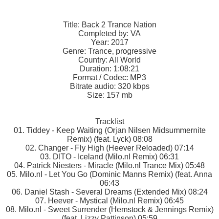
Title: Back 2 Trance Nation
Completed by: VA
Year: 2017
Genre: Trance, progressive
Country: All World
Duration: 1:08:21
Format / Codec: MP3
Bitrate audio: 320 kbps
Size: 157 mb
Tracklist
01. Tiddey - Keep Waiting (Orjan Nilsen Midsummernite
Remix) (feat. Lyck) 08:08
02. Changer - Fly High (Heever Reloaded) 07:14
03. DITO - Iceland (Milo.nl Remix) 06:31
04. Patrick Niesters - Miracle (Milo.nl Trance Mix) 05:48
05. Milo.nl - Let You Go (Dominic Manns Remix) (feat. Anna
06:43
06. Daniel Stash - Several Dreams (Extended Mix) 08:24
07. Heever - Mystical (Milo.nl Remix) 06:45
08. Milo.nl - Sweet Surrender (Hemstock & Jennings Remix)
(feat. Lizzy Pattinson) 05:59