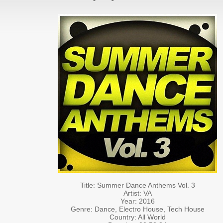
Title: Summer Dance Anthems Vol. 3
Artist: VA
Year: 2016
Genre: Dance, Electro House, Tech House
Country: All World