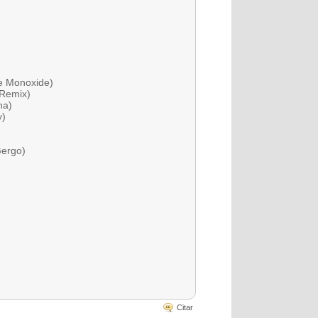
te Monoxide)
 Remix)
ha)
y)
Gergo)
Citar