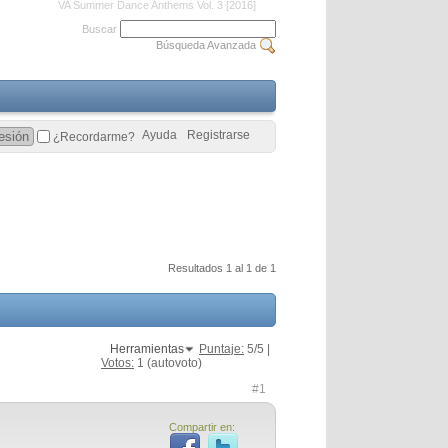
VA Summer Dance Anthems Vol. 3 [2016]
Buscar
Búsqueda Avanzada
Ayuda
Registrarse
¿Recordarme?
Resultados 1 al 1 de 1
Herramientas
Puntaje:
5
/5 |
Votos:
1
(autovoto)
#1
Compartir en: