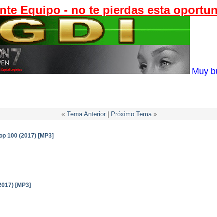
nte Equipo - no te pierdas esta oportu
Muy b
«
Tema Anterior
|
Próximo Tema
»
p 100 (2017) [MP3]
2017) [MP3]