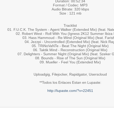
Duration: 00:52:34
Format / Codec: MP3
Audio Bitrate: 320 kbps
Size : 121 mb
Tracklist
01. F.U.C.K. The System - Agent Walker (Extended Mix) (feat. Na
02. Robert West - Roll With You (Igness 2K12 Summer Ibiza
03. Hass Hammoud - Re-Wind (Original Mix) (feat. Faris
04. Jezzpi - Uncontrolled (Extended Mix) (feat. Nick Ra
05. TRiNoVaNTe - Beat The Night (Original Mix)
06. Taktik Mind - Reconstruction (Original Mix)
07. Delighters - Summer Night (Original Mix) (feat. Szeker 
08. Bounds - Rise of The Sun (Original Mix)
09. Mueller - Feel You (Extended Mix)
Uploadgig, Filejocker, Rapidgator, Userscloud
**Todos los Enlaces Estan en Lupaste:
http://lupaste.com/?v=22451