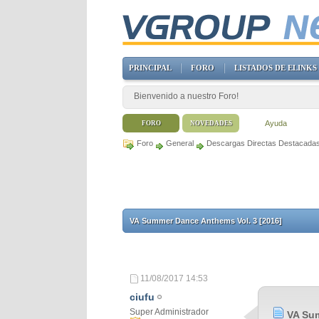
PRINCIPAL
FORO
LISTADOS DE ELINKS
Bienvenido a nuestro Foro!
Ayuda
FORO
NOVEDADES
Foro
General
Descargas Directas Destacada
VA Summer Dance Anthems Vol. 3 [2016]
11/08/2017
14:53
ciufu
Super Administrador
VA Sum