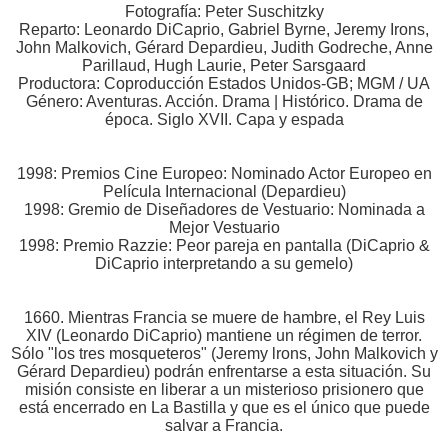
Fotografía: Peter Suschitzky
Reparto: Leonardo DiCaprio, Gabriel Byrne, Jeremy Irons,
John Malkovich, Gérard Depardieu, Judith Godreche, Anne
Parillaud, Hugh Laurie, Peter Sarsgaard
Productora: Coproducción Estados Unidos-GB; MGM / UA
Género: Aventuras. Acción. Drama | Histórico. Drama de
época. Siglo XVII. Capa y espada
1998: Premios Cine Europeo: Nominado Actor Europeo en
Película Internacional (Depardieu)
1998: Gremio de Diseñadores de Vestuario: Nominada a
Mejor Vestuario
1998: Premio Razzie: Peor pareja en pantalla (DiCaprio &
DiCaprio interpretando a su gemelo)
1660. Mientras Francia se muere de hambre, el Rey Luis
XIV (Leonardo DiCaprio) mantiene un régimen de terror.
Sólo "los tres mosqueteros" (Jeremy lrons, John Malkovich y
Gérard Depardieu) podrán enfrentarse a esta situación. Su
misión consiste en liberar a un misterioso prisionero que
está encerrado en La Bastilla y que es el único que puede
salvar a Francia.