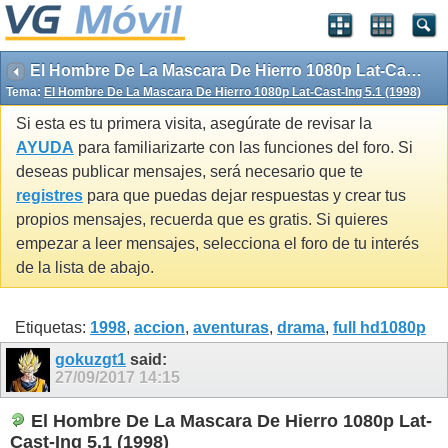
El Hombre De La Mascara De Hierro 1080p Lat-Cast-Ing 5.1 (1998)
Tema:
El Hombre De La Mascara De Hierro 1080p Lat-Cast-Ing 5.1 (1998)
Si esta es tu primera visita, asegúrate de revisar la
AYUDA
para familiarizarte con las funciones del foro. Si
deseas publicar mensajes, será necesario que te
registres
para que puedas dejar respuestas y crear tus
propios mensajes, recuerda que es gratis. Si quieres
empezar a leer mensajes, selecciona el foro de tu interés
de la lista de abajo.
Etiquetas:
1998
,
accion
,
aventuras
,
drama
,
full hd1080p
gokuzgt1
said:
27/09/2017
14:15
El Hombre De La Mascara De Hierro 1080p Lat-
Cast-Ing 5.1 (1998)