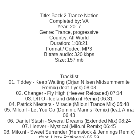
Title: Back 2 Trance Nation
Completed by: VA
Year: 2017
Genre: Trance, progressive
Country: All World
Duration: 1:08:21
Format / Codec: MP3
Bitrate audio: 320 kbps
Size: 157 mb
Tracklist
01. Tiddey - Keep Waiting (Orjan Nilsen Midsummernite
Remix) (feat. Lyck) 08:08
02. Changer - Fly High (Heever Reloaded) 07:14
03. DITO - Iceland (Milo.nl Remix) 06:31
04. Patrick Niesters - Miracle (Milo.nl Trance Mix) 05:48
05. Milo.nl - Let You Go (Dominic Manns Remix) (feat. Anna
06:43
06. Daniel Stash - Several Dreams (Extended Mix) 08:24
07. Heever - Mystical (Milo.nl Remix) 06:45
08. Milo.nl - Sweet Surrender (Hemstock & Jennings Remix)
(feat. Lizzy Pattinson) 05:59