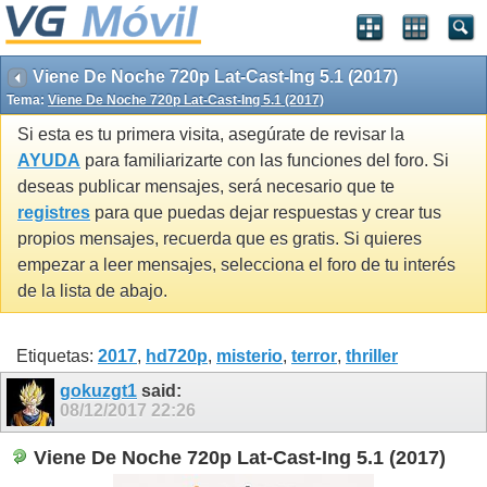
Viene De Noche 720p Lat-Cast-Ing 5.1 (2017)
Tema:
Viene De Noche 720p Lat-Cast-Ing 5.1 (2017)
Si esta es tu primera visita, asegúrate de revisar la
AYUDA
para familiarizarte con las funciones del foro. Si
deseas publicar mensajes, será necesario que te
registres
para que puedas dejar respuestas y crear tus
propios mensajes, recuerda que es gratis. Si quieres
empezar a leer mensajes, selecciona el foro de tu interés
de la lista de abajo.
Etiquetas:
2017
,
hd720p
,
misterio
,
terror
,
thriller
gokuzgt1
said:
08/12/2017
22:26
Viene De Noche 720p Lat-Cast-Ing 5.1 (2017)