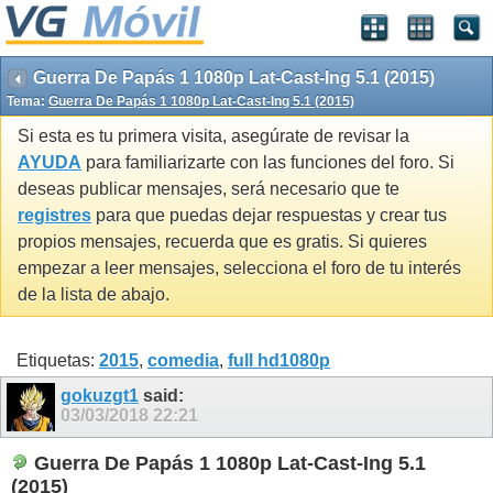
Guerra De Papás 1 1080p Lat-Cast-Ing 5.1 (2015)
Tema:
Guerra De Papás 1 1080p Lat-Cast-Ing 5.1 (2015)
Si esta es tu primera visita, asegúrate de revisar la
AYUDA
para familiarizarte con las funciones del foro. Si
deseas publicar mensajes, será necesario que te
registres
para que puedas dejar respuestas y crear tus
propios mensajes, recuerda que es gratis. Si quieres
empezar a leer mensajes, selecciona el foro de tu interés
de la lista de abajo.
Etiquetas:
2015
,
comedia
,
full hd1080p
gokuzgt1
said:
03/03/2018
22:21
Guerra De Papás 1 1080p Lat-Cast-Ing 5.1
(2015)