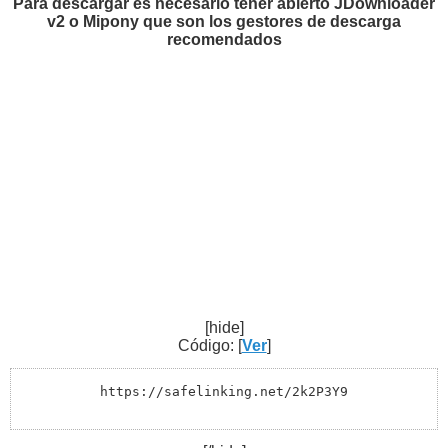
Para descargar es necesario tener abierto JDownloader
v2 o Mipony que son los gestores de descarga
recomendados
[hide]
Código: [
Ver
]
https://safelinking.net/2k2P3Y9