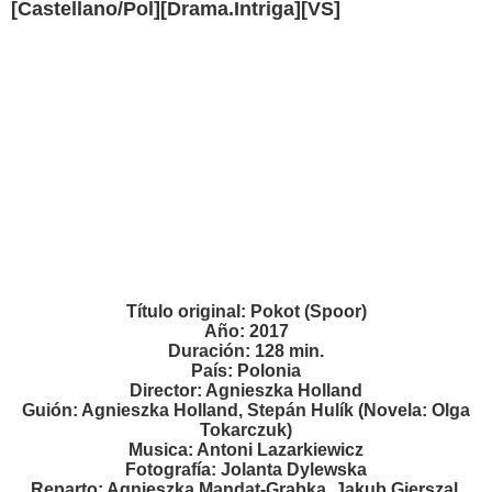
[Castellano/Pol][Drama.Intriga][VS]
Título original: Pokot (Spoor)
Año: 2017
Duración: 128 min.
País: Polonia
Director: Agnieszka Holland
Guión: Agnieszka Holland, Stepán Hulík (Novela: Olga
Tokarczuk)
Musica: Antoni Lazarkiewicz
Fotografía: Jolanta Dylewska
Reparto: Agnieszka Mandat-Grabka, Jakub Gierszal,