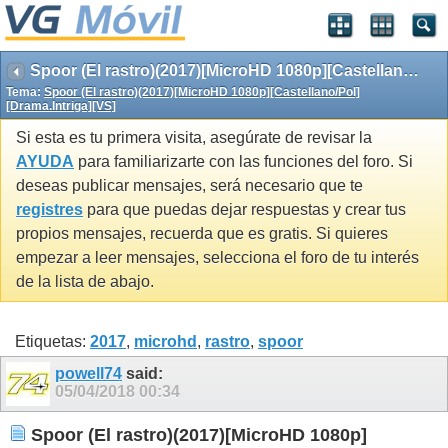
Spoor (El rastro)(2017)[MicroHD 1080p][Castellano/Pol][Drama.Intriga][VS]
Tema:
Spoor (El rastro)(2017)[MicroHD 1080p][Castellano/Pol]
[Drama.Intriga][VS]
Si esta es tu primera visita, asegúrate de revisar la
AYUDA
para familiarizarte con las funciones del foro. Si
deseas publicar mensajes, será necesario que te
registres
para que puedas dejar respuestas y crear tus
propios mensajes, recuerda que es gratis. Si quieres
empezar a leer mensajes, selecciona el foro de tu interés
de la lista de abajo.
Etiquetas:
2017
,
microhd
,
rastro
,
spoor
powell74
said:
05/04/2018
00:34
Spoor (El rastro)(2017)[MicroHD 1080p]