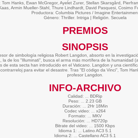
 Tom Hanks, Ewan McGregor, Ayelet Zurer, Stellan Skarsgård, Pierfran
Kaas, Armin Mueller-Stahl, Thure Lindhardt, David Pasquesi, Cosimo Fus
Productora: Columbia Pictures / Imagine Entertainmen
Género: Thriller. Intriga | Religión. Secuela
PREMIOS
SINOPSIS
fesor de simbología religiosa Robert Langdon, absorto en la investigac
, la de los "Illuminati", busca el arma más mortífera de la humanidad (
 de esta secta han introducido en el Vaticano. Langdon y una científic
contrarreloj para evitar el desastre. Tras "El código da Vinci", Tom Hank
profesor Langdon.
INFO-ARCHIVO
Calidad: ... BDRip
Peso: ... 2.23 GB
Duración: ... 2Hr 18Min
Codec video: ... x264
Formato: ... MKV
Resolución: ... HD720p
Bitrate del video: ... 1500 Kbps
Idioma 1: ... Latino AC3 5.1
Idioma 2: ... Castellano AC3 5.1