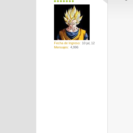
Fecha de Ingreso
10 jul, 12
Mensajes
4,996