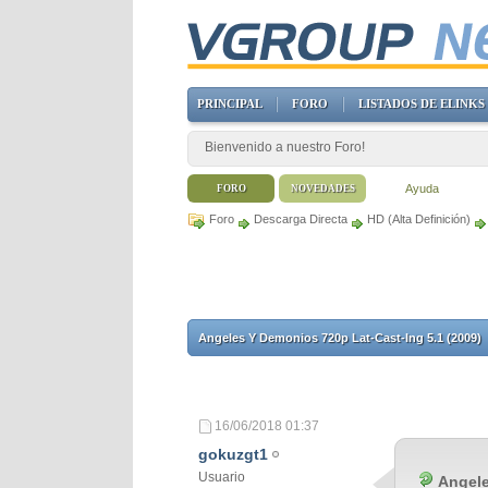
PRINCIPAL
FORO
LISTADOS DE ELINKS
Bienvenido a nuestro Foro!
Ayuda
FORO
NOVEDADES
Foro
Descarga Directa
HD (Alta Definición)
Angeles Y Demonios 720p Lat-Cast-Ing 5.1 (2009)
16/06/2018
01:37
gokuzgt1
Usuario
Angele