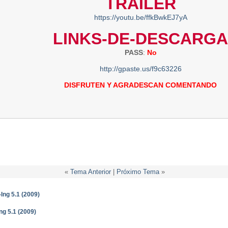
TRAILER
https://youtu.be/ffkBwkEJ7yA
LINKS-DE-DESCARGA
PASS
:
No
http://gpaste.us/f9c63226
DISFRUTEN Y AGRADESCAN COMENTANDO
«
Tema Anterior
|
Próximo Tema
»
ng 5.1 (2009)
g 5.1 (2009)