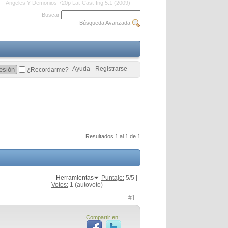
Angeles Y Demonios 720p Lat-Cast-Ing 5.1 (2009)
Buscar
Búsqueda Avanzada
Ayuda
Registrarse
¿Recordarme?
Resultados 1 al 1 de 1
Herramientas
Puntaje:
5
/5 |
Votos:
1
(autovoto)
#1
Compartir en: