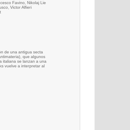
cesco Favino, Nikolaj Lie
co, Victor Alfieri
t
ión de una antigua secta
antimateria), que algunos
a italiana se lanzan a una
s vuelve a interpretar al