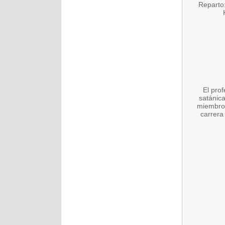
Reparto:
El pro
satánica
miembros
carrera 