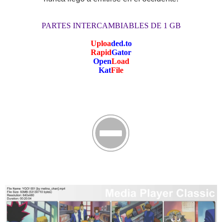
PARTES INTERCAMBIABLES DE 1 GB
Uploa
ded.to
Rapid
Gator
Open
Load
Kat
File