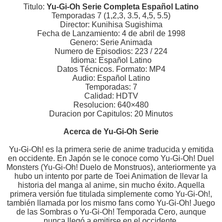
Titulo:
Yu-Gi-Oh Serie Completa Español Latino
Temporadas 7 (1,2,3, 3.5, 4,5, 5.5)
Director: Kunihisa Sugishima
Fecha de Lanzamiento: 4 de abril de 1998
Genero: Serie Animada
Numero de Episodios: 223 / 224
Idioma: Español Latino
Datos Técnicos. Formato: MP4
Audio: Español Latino
Temporadas: 7
Calidad: HDTV
Resolucion: 640×480
Duracion por Capitulos: 20 Minutos
Acerca de Yu-Gi-Oh Serie
Yu-Gi-Oh! es la primera serie de anime traducida y emitida
en occidente. En Japón se le conoce como Yu-Gi-Oh! Duel
Monsters (Yu-Gi-Oh! Duelo de Monstruos), anteriormente ya
hubo un intento por parte de Toei Animation de llevar la
historia del manga al anime, sin mucho éxito. Aquella
primera versión fue titulada simplemente como Yu-Gi-Oh!,
también llamada por los mismo fans como Yu-Gi-Oh! Juego
de las Sombras o Yu-Gi-Oh! Temporada Cero, aunque
nunca llegó a emitirse en el occidente.