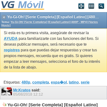
Yu-Gi-Oh! [Serie Completa] [Español Latino] [480P - MP4] [Varios Hosts]
Tema:
Yu-Gi-Oh! [Serie Completa] [Español Latino] [480P - MP4] [Varios
Hosts]
Si esta es tu primera visita, asegúrate de revisar la
AYUDA
para familiarizarte con las funciones del foro. Si
deseas publicar mensajes, será necesario que te
registres
para que puedas dejar respuestas y crear tus
propios mensajes, recuerda que es gratis. Si quieres
empezar a leer mensajes, selecciona el foro de tu interés
de la lista de abajo.
Etiquetas:
480p
,
completa
,
espa�ol
,
latino
,
serie
Mr.Kratos
said:
05/08/2018
12:12
Yu-Gi-Oh! [Serie Completa] [Español Latino]