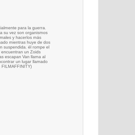
almente para la guerra.
 a su vez son organismos
rmales y hacerlos más
nado mientras huye de dos
ón suspendida. él rompe el
da encuentran un Zoids
ras escapan Van llama al
ncontrar un lugar llamado
de FILMAFFINITY)