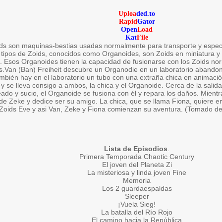
Uploa
ded.to
Rapid
Gator
Open
Load
Kat
File
ds son maquinas-bestias usadas normalmente para transporte y especi
tipos de Zoids, conocidos como Organoides, son Zoids en miniatura y
s. Esos Organoides tienen la capacidad de fusionarse con los Zoids no
.Van (Ban) Freiheit descubre un Organodie en un laboratorio abando
mbién hay en el laboratorio un tubo con una extraña chica en animaci
 y se lleva consigo a ambos, la chica y el Organoide. Cerca de la sali
ado y sucio, el Organoide se fusiona con él y repara los daños. Mient
e Zeke y dedice ser su amigo. La chica, que se llama Fiona, quiere e
Zoids Eve y asi Van, Zeke y Fiona comienzan su aventura. (Tomado 
Lista de Episodios
.
Primera Temporada Chaotic Century
El joven del Planeta Zi
La misteriosa y linda joven Fine
Memoria
Los 2 guardaespaldas
Sleeper
¡Vuela Sieg!
La batalla del Río Rojo
El camino hacia la República