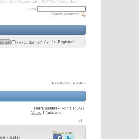
 Completa [Español Latino] [HD 720p] [Varios Hosts]
Buscar
Búsqueda Avanzada
Ayuda
Registrarse
¿Recordarme?
Resultados 1 al 1 de 1
Herramientas
Puntaje:
5
/5 |
Votos:
1
(autovoto)
#1
Compartir en:
ios Hosts]