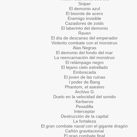
Sniper
El demonio azul
El bisonte de acero
Enemigo invisible
Cazadores de zoids
El laberinto del demonio
Raven
El día de descanso del emperador
Violento combate con el monstruo
Alas Negras
El demonio del fondo del mar
La reencarnación del monstruo
El relámpago negro
El lejano cielo estrellado
Emboscada
El joven de las ruinas
l poder de Bang
Phantom, el asesino
Archivo G
Duelo en la velocidad del sonido
Kerberos
Pesadilla
Interceptar
Destrucción de la capital
La fortaleza
El gran combate naval con el gigante dragón
Cañón gravitacional
El gran combate final