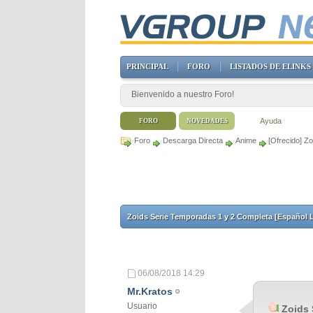
PRINCIPAL
FORO
LISTADOS DE ELINKS
Bienvenido a nuestro Foro!
Ayuda
FORO
NOVEDADES
Foro
Descarga Directa
Anime
[Ofrecido] Z
Zoids Serie Temporadas 1 y 2 Completa [Español L
06/08/2018
14:29
Mr.Kratos
Usuario
Zoids 