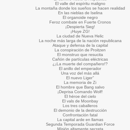
El valle del espíritu maligno
La montaña donde los sueños se hacen realidad
En las nieblas de Iselina
El organoide negro
Feroz combate en Fuerte Cronos
¡Despierta Sieg!
¡Huye ZG!
La ciudad de Nueva Helic
La noche más larga de la nación republicana
Ataque y defensa de la capital
La conspiración de Proitzen
El monstruo que resucita
Cañón de partículas eléctricas
¿¡La muerte del compañero!?
El anillo del emperador
Una voz del más allá
El nuevo Liger”
La memoria de Zi
El hombre que Bang salvo
¡Deprisa Comando Wolf!
El héroe del cielo
El vals de Moonbay
Los tres caballeros
El demonio de la destrucción
Confrontación fatal
La capital arde en llamas
Segunda Temporada Guardian Force
Misión altamente secreta