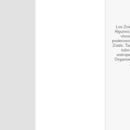
Los Zoi
Algunos 
vivo
poderosos
Zoids. Ta
tubo
estrope
Organoid