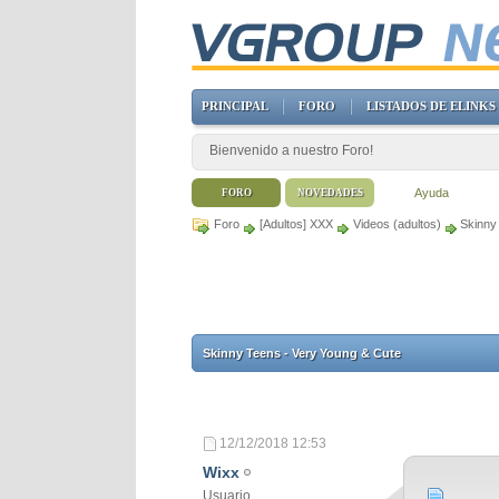
PRINCIPAL
FORO
LISTADOS DE ELINKS
Bienvenido a nuestro Foro!
Ayuda
FORO
NOVEDADES
Foro
[Adultos] XXX
Videos (adultos)
Skinny
Skinny Teens - Very Young & Cute
12/12/2018
12:53
Wixx
Usuario