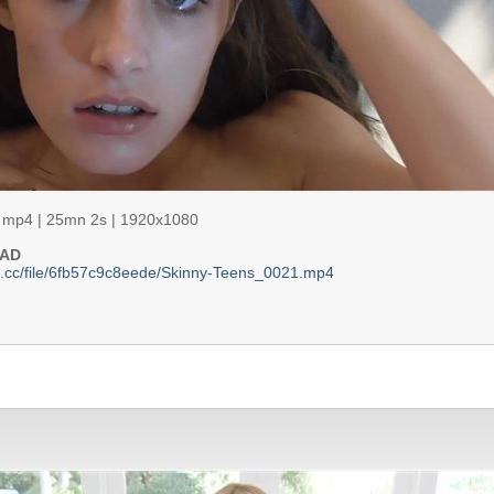
| mp4 | 25mn 2s | 1920x1080
AD
2s.cc/file/6fb57c9c8eede/Skinny-Teens_0021.mp4