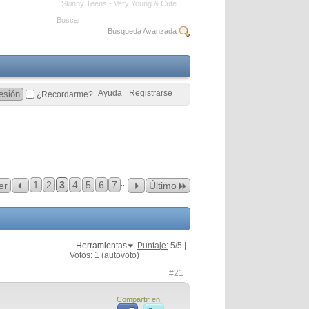
Skinny Teens - Very Young & Cute
Buscar
Búsqueda Avanzada
Ayuda
Registrarse
¿Recordarme?
...
1
2
3
4
5
6
7
er
Último
Herramientas
Puntaje:
5
/5 |
Votos:
1
(autovoto)
#21
Compartir en: