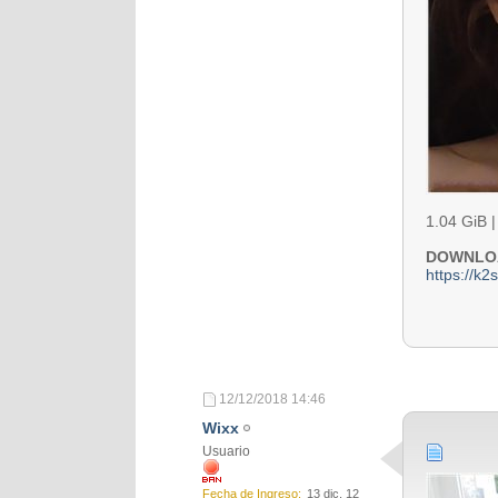
1.04 GiB 
DOWNLO
https://k
12/12/2018
14:46
Wixx
Usuario
Fecha de Ingreso
13 dic, 12