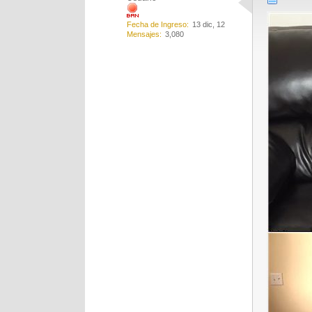
Fecha de Ingreso
13 dic, 12
Mensajes
3,080