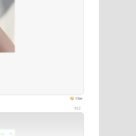
Citar
#22