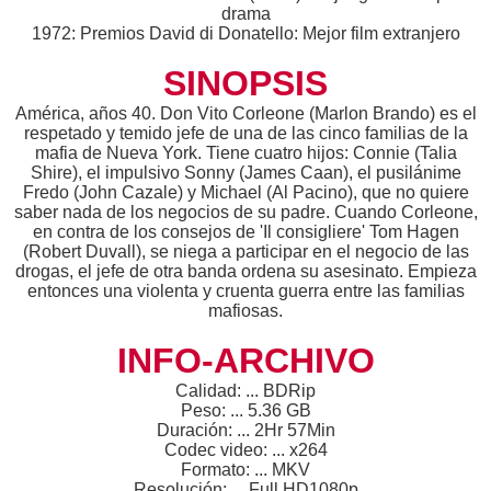
drama
1972: Premios David di Donatello: Mejor film extranjero
SINOPSIS
América, años 40. Don Vito Corleone (Marlon Brando) es el
respetado y temido jefe de una de las cinco familias de la
mafia de Nueva York. Tiene cuatro hijos: Connie (Talia
Shire), el impulsivo Sonny (James Caan), el pusilánime
Fredo (John Cazale) y Michael (Al Pacino), que no quiere
saber nada de los negocios de su padre. Cuando Corleone,
en contra de los consejos de 'Il consigliere' Tom Hagen
(Robert Duvall), se niega a participar en el negocio de las
drogas, el jefe de otra banda ordena su asesinato. Empieza
entonces una violenta y cruenta guerra entre las familias
mafiosas.
INFO-ARCHIVO
Calidad: ... BDRip
Peso: ... 5.36 GB
Duración: ... 2Hr 57Min
Codec video: ... x264
Formato: ... MKV
Resolución: ... Full HD1080p