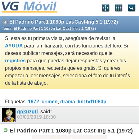
El Padrino Part 1 1080p Lat-Cast-Ing 5.1 (1972)
Tema:
El Padrino Part 1 1080p Lat-Cast-Ing 5.1 (1972)
Si esta es tu primera visita, asegúrate de revisar la
AYUDA
para familiarizarte con las funciones del foro. Si
deseas publicar mensajes, será necesario que te
registres
para que puedas dejar respuestas y crear tus
propios mensajes, recuerda que es gratis. Si quieres
empezar a leer mensajes, selecciona el foro de tu interés
de la lista de abajo.
Etiquetas:
1972
,
crimen
,
drama
,
full hd1080p
gokuzgt1
said:
03/01/2019
18:30
El Padrino Part 1 1080p Lat-Cast-Ing 5.1 (1972)