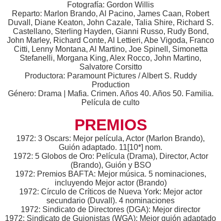
Fotografía: Gordon Willis
Reparto: Marlon Brando, Al Pacino, James Caan, Robert
Duvall, Diane Keaton, John Cazale, Talia Shire, Richard S.
Castellano, Sterling Hayden, Gianni Russo, Rudy Bond,
John Marley, Richard Conte, Al Lettieri, Abe Vigoda, Franco
Citti, Lenny Montana, Al Martino, Joe Spinell, Simonetta
Stefanelli, Morgana King, Alex Rocco, John Martino,
Salvatore Corsitto
Productora: Paramount Pictures / Albert S. Ruddy
Production
Género: Drama | Mafia. Crimen. Años 40. Años 50. Familia.
Película de culto
PREMIOS
1972: 3 Oscars: Mejor película, Actor (Marlon Brando),
Guión adaptado. 11[10*] nom.
1972: 5 Globos de Oro: Película (Drama), Director, Actor
(Brando), Guión y BSO
1972: Premios BAFTA: Mejor música. 5 nominaciones,
incluyendo Mejor actor (Brando)
1972: Círculo de Críticos de Nueva York: Mejor actor
secundario (Duvall). 4 nominaciones
1972: Sindicato de Directores (DGA): Mejor director
1972: Sindicato de Guionistas (WGA): Mejor guión adaptado