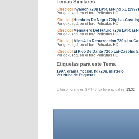
Temas Similares
[Ofrecido]
Invasion 720p Lat-Cast-Ing 5.1 (1997)
Por gokuzgt1 en el foro Películas HD
[Ofrecido]
Hombres De Negro 720p Lat-Cast-Ing
Por gokuzgt1 en el foro Películas HD
[Ofrecido]
Mensajero Del Futuro 720p Lat-Cast-I
Por gokuzgt1 en el foro Películas HD
[Ofrecido]
Alien 4 La Resurreccion 720p Lat-Cas
Por gokuzgt1 en el foro Películas HD
[Ofrecido]
El Pico De Dante 720p Lat-Cast-Ing 5
Por gokuzgt1 en el foro Películas HD
Etiquetas para este Tema
1997
,
drama
,
ficcion
,
hd720p
,
misterio
Ver Nube de Etiquetas
El huso horario es GMT -3. La hora actual es:
13:32
.