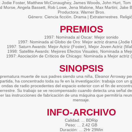
: Jodie Foster, Matthew McConaughey, James Woods, John Hurt, Tom Ske
d Morse, Angela Bassett, Rob Lowe, Jena Malone, Max Martini, Jake B
Productora: Warner Bros.
Género: Ciencia ficción. Drama | Extraterrestres. Religi
PREMIOS
1997: Nominada al Oscar: Mejor sonido
1997: Nominada al Globo de Oro: Mejor actriz drama (Jodie 
1997: Saturn Awards: Mejor Actriz (Foster), Mejor Joven Actriz (Ma
1998: Satellite Awards: Mejores Efectos Visuales, Nominada a Mej
1997: Asociación de Críticos de Chicago: Nominada a Mejor actriz (
SINOPSIS
 prematura muerte de sus padres siendo una niña, Eleanor Arroway per
partida, ha concentrado toda su fe en la investigación: trabaja con un 
 ondas de radio procedentes del espacio exterior con el fin de encontra
terrestre. Su trabajo se ve recompensado cuando detecta una señal d
er las instrucciones de fabricación de una máquina que permitiría reuni
mensaje.
INFO-ARCHIVO
Calidad: ... BDRip
Peso: ... 2.42 GB
Duración: ... 2Hr 29Min