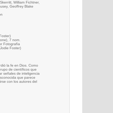
rritt, William Fichtner,
usey, Geoffrey Blake
ón
Foster)
lone), 7 nom.
or Fotografía
Jodie Foster)
dió la fe en Dios. Como
grupo de científicos que
r señales de inteligencia
esconocida que parece
rse con los autores del