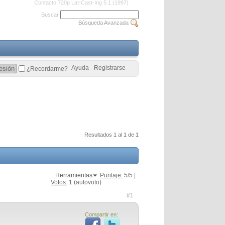
Contacto 720p Lat-Cast-Ing 5.1 (1997)
Buscar
Búsqueda Avanzada
Ayuda
Registrarse
¿Recordarme?
Resultados 1 al 1 de 1
Herramientas
Puntaje:
5
/5 |
Votos:
1
(autovoto)
#1
Compartir en: