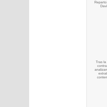
Reparto
Davi
Tras la
contra
analizan
extra
conten