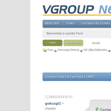
PRINCIPAL
FORO
LISTADOS DE ELINKS
Bienvenido a nuestro Foro!
Ayuda
FORO
NOVEDADES
Foro
Descarga Directa
HD (Alta Definición)
Contacto 720p Lat-Cast-Ing 5.1 (1997)
28/03/2019
01:37
gokuzgt1
Usuario
Contac