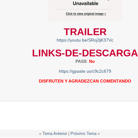
TRAILER
https://youtu.be/SRoj3jK37Vc
LINKS-DE-DESCARGA
PASS
:
No
https://gpaste.us/c9c2c679
DISFRUTEN Y AGRADEZCAN COMENTANDO
«
Tema Anterior
|
Próximo Tema
»