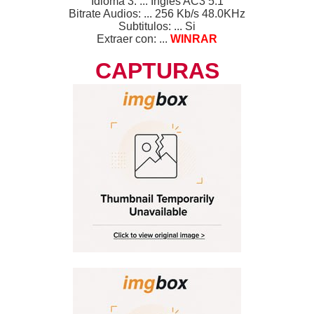
Idioma 3: ... Ingles AC3 5.1
Bitrate Audios: ... 256 Kb/s 48.0KHz
Subtitulos: ... Si
Extraer con: ...
WINRAR
CAPTURAS