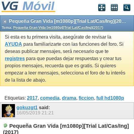
Pequeña Gran Vida [m1080p][Trial Lat/Cas/Ing](2017)
Tema:
Pequeña Gran Vida [m1080p][Trial Lat/Cas/Ing](2017)
Si esta es tu primera visita, asegúrate de revisar la
AYUDA
para familiarizarte con las funciones del foro. Si
deseas publicar mensajes, será necesario que te
registres
para que puedas dejar respuestas y crear tus
propios mensajes, recuerda que es gratis. Si quieres
empezar a leer mensajes, selecciona el foro de tu interés
de la lista de abajo.
Etiquetas:
2017
,
comedia
,
drama
,
ficcion
,
full hd1080p
gokuzgt1
said:
16/05/2019
21:21
Pequeña Gran Vida [m1080p][Trial Lat/Cas/Ing]
(2017)