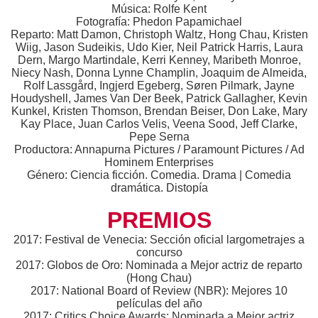
Música: Rolfe Kent
Fotografía: Phedon Papamichael
Reparto: Matt Damon, Christoph Waltz, Hong Chau, Kristen
Wiig, Jason Sudeikis, Udo Kier, Neil Patrick Harris, Laura
Dern, Margo Martindale, Kerri Kenney, Maribeth Monroe,
Niecy Nash, Donna Lynne Champlin, Joaquim de Almeida,
Rolf Lassgård, Ingjerd Egeberg, Søren Pilmark, Jayne
Houdyshell, James Van Der Beek, Patrick Gallagher, Kevin
Kunkel, Kristen Thomson, Brendan Beiser, Don Lake, Mary
Kay Place, Juan Carlos Velis, Veena Sood, Jeff Clarke,
Pepe Serna
Productora: Annapurna Pictures / Paramount Pictures / Ad
Hominem Enterprises
Género: Ciencia ficción. Comedia. Drama | Comedia
dramática. Distopía
PREMIOS
2017: Festival de Venecia: Sección oficial largometrajes a
concurso
2017: Globos de Oro: Nominada a Mejor actriz de reparto
(Hong Chau)
2017: National Board of Review (NBR): Mejores 10
películas del año
2017: Critics Choice Awards: Nominada a Mejor actriz