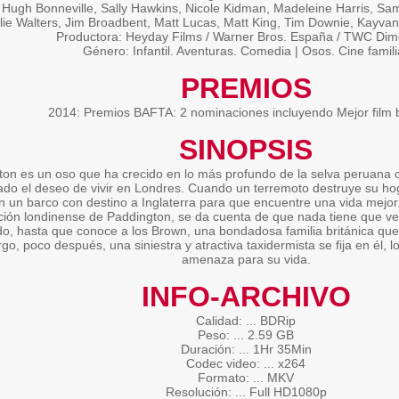
 Hugh Bonneville, Sally Hawkins, Nicole Kidman, Madeleine Harris, Samu
lie Walters, Jim Broadbent, Matt Lucas, Matt King, Tim Downie, Kayva
Productora: Heyday Films / Warner Bros. España / TWC Dim
Género: Infantil. Aventuras. Comedia | Osos. Cine famili
PREMIOS
2014: Premios BAFTA: 2 nominaciones incluyendo Mejor film b
SINOPSIS
on es un oso que ha crecido en lo más profundo de la selva peruana c
ado el deseo de vivir en Londres. Cuando un terremoto destruye su ho
n un barco con destino a Inglaterra para que encuentre una vida mejor. 
ción londinense de Paddington, se da cuenta de que nada tiene que ve
o, hasta que conoce a los Brown, una bondadosa familia británica que
o, poco después, una siniestra y atractiva taxidermista se fija en él, 
amenaza para su vida.
INFO-ARCHIVO
Calidad: ... BDRip
Peso: ... 2.59 GB
Duración: ... 1Hr 35Min
Codec video: ... x264
Formato: ... MKV
Resolución: ... Full HD1080p