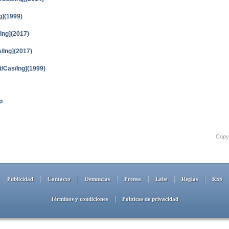
g](1999)
Ing](2017)
s/Ing](2017)
/Cas/Ing](1999)
p
Copyr
Publicidad
Contacto
Denuncias
Prensa
Labs
Reglas
RSS
Términos y condiciones
Políticas de privacidad