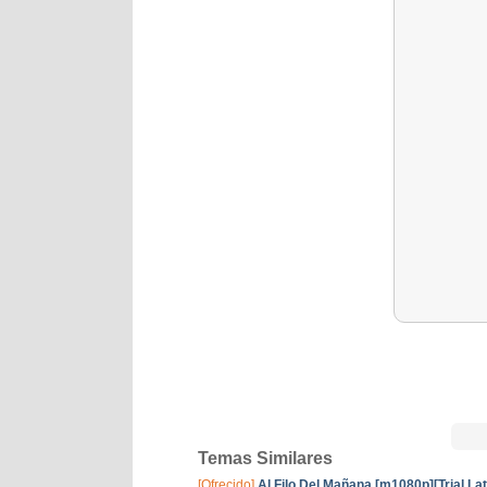
Temas Similares
[Ofrecido]
Al Filo Del Mañana [m1080p][Trial La