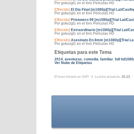
Por gokuzgt1 en el foro Películas HD
[Ofrecido]
El Dia Final [m1080p][Trial Lat/Cas/In
Por gokuzgt1 en el foro Películas HD
[Ofrecido]
Prisionero 99 [m1080p][Trial Lat/Cas/
Por gokuzgt1 en el foro Películas HD
[Ofrecido]
Extraordinario [m1080p][Trial Lat/Ca
Por gokuzgt1 en el foro Películas HD
[Ofrecido]
Asesinato En 8mm [m1080p][Trial Lat
Por gokuzgt1 en el foro Películas HD
Etiquetas para este Tema
2014
,
aventuras
,
comedia
,
familiar
,
full hd1080
Ver Nube de Etiquetas
El huso horario es GMT -3. La hora actual es:
01:13
.