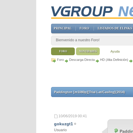
PRINCIPAL
FORO
LISTADOS DE ELINKS
Bienvenido a nuestro Foro!
Ayuda
FORO
NOVEDADES
Foro
Descarga Directa
HD (Alta Definición)
Paddington [m1080p][Trial Lat/Cas/Ing](2014)
10/06/2019
00:41
gokuzgt1
Usuario
Paddin