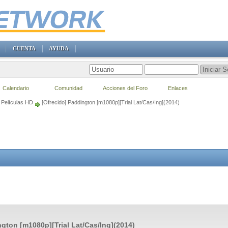
CUENTA
AYUDA
Calendario
Comunidad
Acciones del Foro
Enlaces
Películas HD
[Ofrecido] Paddington [m1080p][Trial Lat/Cas/Ing](2014)
gton [m1080p][Trial Lat/Cas/Ing](2014)