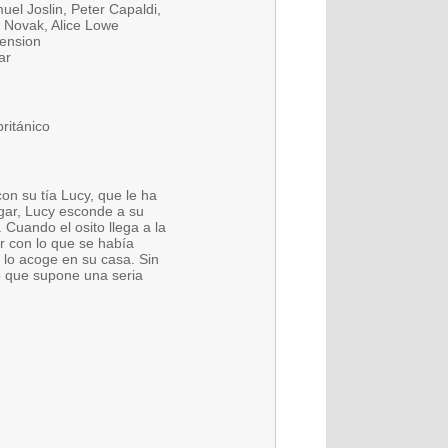
el Joslin, Peter Capaldi,
n Novak, Alice Lowe
ension
ar
ritánico
on su tía Lucy, que le ha
gar, Lucy esconde a su
Cuando el osito llega a la
r con lo que se había
 lo acoge en su casa. Sin
lo que supone una seria