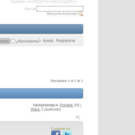
Paddington [m1080p][Trial Lat/Cas/Ing](2014)
Buscar
Búsqueda Avanzada
Ayuda
Registrarse
¿Recordarme?
Resultados 1 al 1 de 1
Herramientas
Puntaje:
5
/5 |
Votos:
1
(autovoto)
#1
Compartir en: