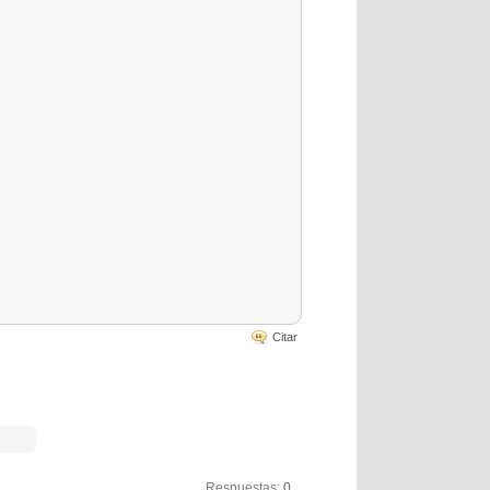
Citar
Respuestas:
0