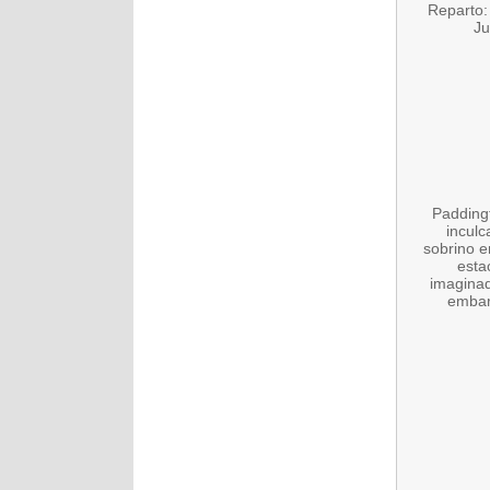
Reparto:
Ju
Paddingt
inculc
sobrino e
esta
imaginad
embarg