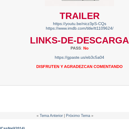
TRAILER
https://youtu.be/nicz3pS-CQs
https://www.imdb.com/title/tt1109624/
LINKS-DE-DESCARGA
PASS
:
No
https://gpaste.us/eb3c5a04
DISFRUTEN Y AGRADEZCAN COMENTANDO
«
Tema Anterior
|
Próximo Tema
»
t/Cas/Ing](2014)